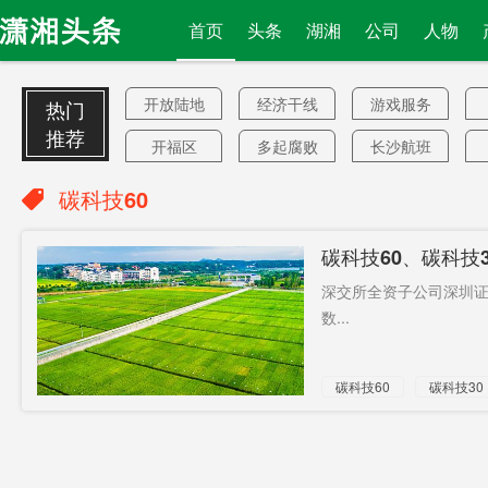
首页
头条
湖湘
公司
人物
开放陆地
经济干线
游戏服务
热门
推荐
开福区
多起腐败
长沙航班
案
数千支持
72小时
逃杀
碳科技60
者
5人失联
拜登就职
希尔
碳科技60、碳科技
职工门诊
城陵矶口
刘宗义
深交所全资子公司深圳证
岸
大陪审团
补贴标准
点燃
数...
利用率
市场估值
两项世界
碳科技60
碳科技30
纪录
宣战
外交事务
16亿
哪里
黄桥大道
普提50%
毒丸战略
中国科兴
个贷