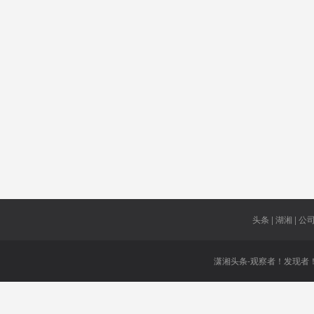
箱包
完成比例
经贸谈判
全面实施
风洞
部领导
飞近
20家中企
省级领导
监察院长
依法查处
配套率
充当
走红
头条 | 湖湘 | 公司 
潇湘头条-观察者！发现者