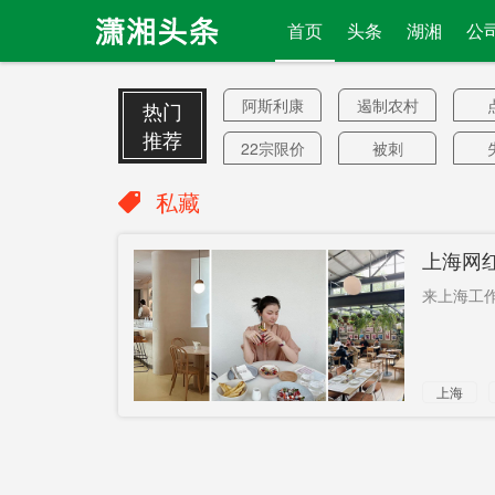
首页
头条
湖湘
公
阿斯利康
遏制农村
热门
推荐
22宗限价
被刺
地
走出去
腾库放水
好
私藏
业内人士
新一代
罗
上海网
担忧
文和友
国际农产
就
来上海工作
品
恒生指数
投资力度
直
控制在10
略有下降
你
上海
万
自戕
信访局
博
洗3.6亿黑
周年
钱
蝉联
最缺人