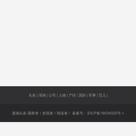
揭晓
蓝色起源
“冒险”
《巴黎协
亲属
定》
云南
选出
允许
应收尽收
日本官
官新
架梁
又有2人
二级
分众传
骂美方
长沙内五
谢翔
输电工程
首批抵
区
头条 | 湖湘 | 公司 | 人物 | 产经 | 国际 | 军事 | 范儿 |
潇湘头条-观察者！发现者！报道者！ 备案号：
京ICP备19034325号-1