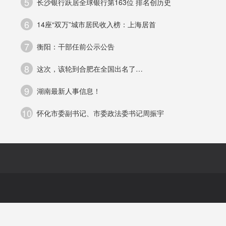
5
长沙银行跃居全球银行第163位 排名创历史
6
14座“双万”城市居民收入榜：上海居首
员
7
衡阳：干部任前公示公告
媒
8
这次，该轮到合肥在全国出名了…
沪
9
湖南最新人事信息！
10
怀化市委副书记、市委政法委书记周振宇