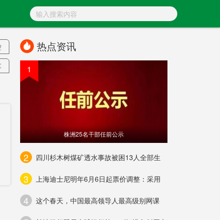
热点资讯
控
车
1
输
株洲25名干部任前公示
2
四川杉木树煤矿透水事故被困13人全部生
3
上海迪士尼明年6月6日起票价调整：采用
人
4
这个春天，中国最高领导人最高级别网课