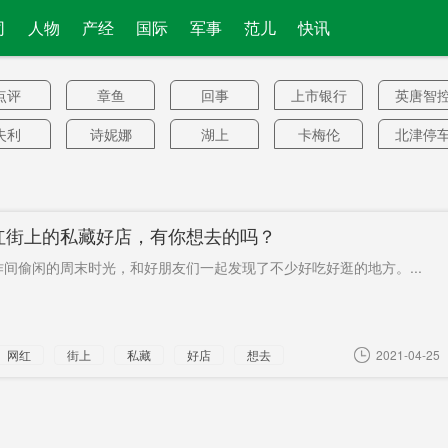
司
人物
产经
国际
军事
范儿
快讯
点评
章鱼
回事
上市银行
英唐智
失利
诗妮娜
湖上
卡梅伦
北津停
场
乐买
代工
投放市场
16万亿美
老员工
元
莎琳
路口铺
进行全面
学术机构
维持
红街上的私藏好店，有你想去的吗？
战争
不应该
两个机场
高技术
假视频
超限运
间偷闲的周末时光，和好朋友们一起发现了不少好吃好逛的地方。...
去
升机模
一罐一码
硬质合金
降准落地
谢燕
型
集团
好，李
垃圾填埋
12万亿
华中科技
乘务员
网红
街上
私藏
好店
想去
2021-04-25
焕英
大学
尔顿
诬蔑中国
沟通不顺
江华高新
唐山打
区
案
反射
市政协副
意甲
出口三连
体育生
主席
黑
精品
卷钢
瑞星事件
规范
农小湘