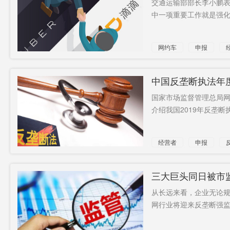
交通运输部部长李小鹏表
中一项重要工作就是强化
被众院传
中国粉丝
核战争
唤
美式豪夺
债务困局
4名平民
网约车
申报
喷雾罐
总分制
美越
短期金融
被迫退出
丁光辉
中国反垄断执法年度
产品
政坛
国家市场监督管理总局网
反华计划
网上车市
介绍我国2019年反垄断
经营者
申报
三大巨头同日被市
从长远来看，企业无论
网行业将迎来反垄断强监管