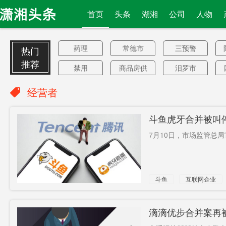
首页
头条
湖湘
公司
人物
药理
常德市
三预警
热门
推荐
禁用
商品房供
汨罗市
TikTok
应
退休后
判了
动物检疫
经营者
自有品牌
天津
集成
斗鱼虎牙合并被叫
CNN总部
邓铃
规模全球
7月10日，市场监管总局
第一
权力
泽芙公路
1700万元
缴库
数百万美
蛾子
斗鱼
互联网企业
元
戴口罩
仪容标准
新冠后遗
症
移动设备
电芯
恐怖主义
滴滴优步合并案再
选聘
李想
控制权