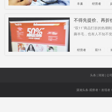
丰巢
经营者
不得先提价、再折价
“双11”商品打折的热
薅羊毛，也有人不知不觉
经营者
双11
头条 | 湖湘 | 公司 
潇湘头条-观察者！发现者