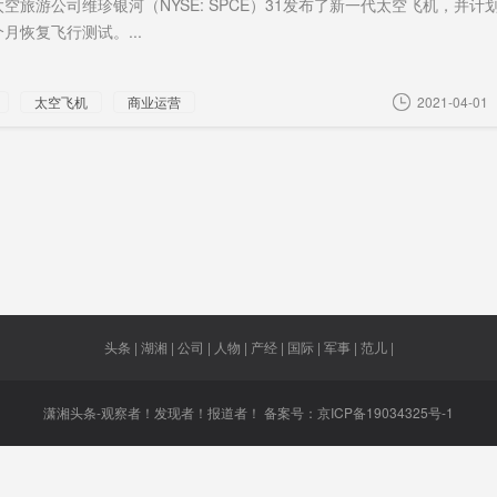
空旅游公司维珍银河（NYSE: SPCE）31发布了新一代太空飞机，并计
月恢复飞行测试。...
纪律
骨灰盒
死亡
丢掉
呼伦湖
权威
1033.1亿
待措施
湘府东路
群防群
太空飞机
商业运营
2021-04-01
美元
动器
沙坪湘绣
制氢
三峡大坝
办公设
际邮轮
头号
连续杀招
被移送起
马屁
诉
头条 | 湖湘 | 公司 | 人物 | 产经 | 国际 | 军事 | 范儿 |
潇湘头条-观察者！发现者！报道者！ 备案号：
京ICP备19034325号-1