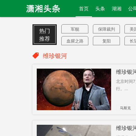
首页
头条
湖湘
公
军舰
保障裁判
美
热门
尺度
推荐
血腥之路
复阳
长
黛玉，相
外资
维珍银河
似
2240万元
严正谴责
传
维珍银
首下降
预扣预缴
反
北京时间
军事施压
驻阿富汗
C
行。...
目的
美军
排名
平均8302
见
马斯克
元/月
近2万人
优惠
4
全国生猪
核发首张
维珍银
生产
供应6个月
至明年底