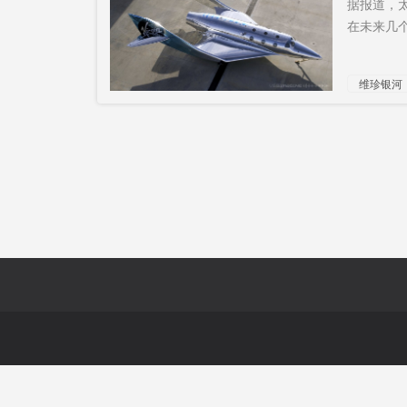
据报道，太
以上
在未来几个
彭正球
融资平台
中国病毒
上诉要求
维珍银河
高速公路
水井塘特
驱
项目
大桥
七星级酒
非裔死亡
国
店
可耻表现
给美国卖
命