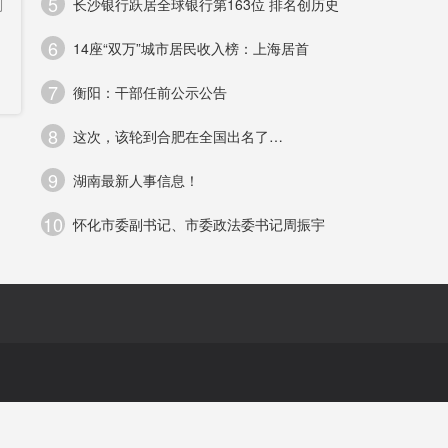
5
划
长沙银行跃居全球银行第163位 排名创历史
6
14座“双万”城市居民收入榜：上海居首
控
7
衡阳：干部任前公示公告
备
8
这次，该轮到合肥在全国出名了…
9
湖南最新人事信息！
10
怀化市委副书记、市委政法委书记周振宇