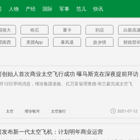
司
人物
产经
国际
军事
范儿
快讯
国很大
锆石
重卡
到店
白新高
比例
望路西
美团App
暴风退
故乡情
财政部
延线
观赏
何飞速
央行
继续可用
一箱油
播性
长期封锁
归化球员
成立
分享通
河创始人首次商业太空飞行成功 曝马斯克在深夜提前拜访
兴奋剂
乡镇逐栋
人人车
三湘阳光
应付
7月12日早间消息，维珍集团老板、亿万富翁理查德·布兰森完成太空飞
机构
核查
助学
R929
挪用公款
湖南日报
无害化
获利
字如面
防止养老
预测
屏蔽
救援新
太空
维珍银河
太空旅行
2021-07-12
机构
0余起
每斤
呼吸衰竭
新加坡总
企业倒
理
潮
界碑
罕见标志
洋湖生态
页岩油气
都很
河发布新一代太空飞机：计划明年商业运营
新城
利息
已有
天子山
今冬明春
7年监禁