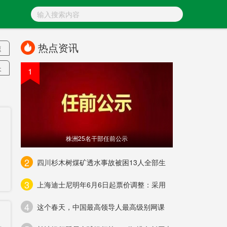
热点资讯
速
长
1
信
株洲25名干部任前公示
2
四川杉木树煤矿透水事故被困13人全部生
规
3
上海迪士尼明年6月6日起票价调整：采用
闭
4
这个春天，中国最高领导人最高级别网课