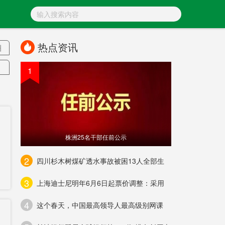
热点资讯
洲
1
大
株洲25名干部任前公示
课
2
四川杉木树煤矿透水事故被困13人全部生
3
上海迪士尼明年6月6日起票价调整：采用
4
定
这个春天，中国最高领导人最高级别网课
捕