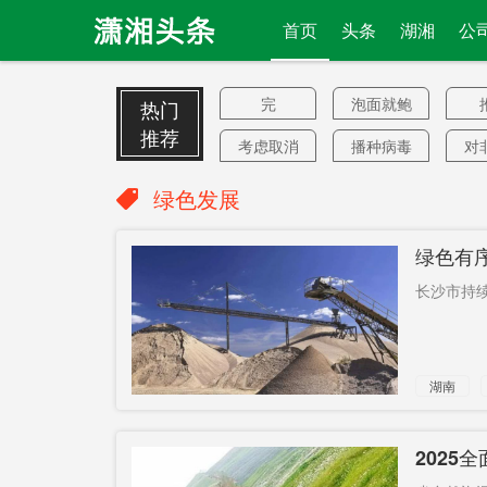
首页
头条
湖湘
公
完
泡面就鲍
热门
鱼
推荐
考虑取消
播种病毒
对
界定
进出
山
绿色发展
调查
百年难题
大
绿色有
OLED
测试区
长沙市持续
刘新良
卷烟
解决
艺人
湖南
公安局长
杭长段
北延
湖南省政
预算收入
远
2025
府
居士
千名