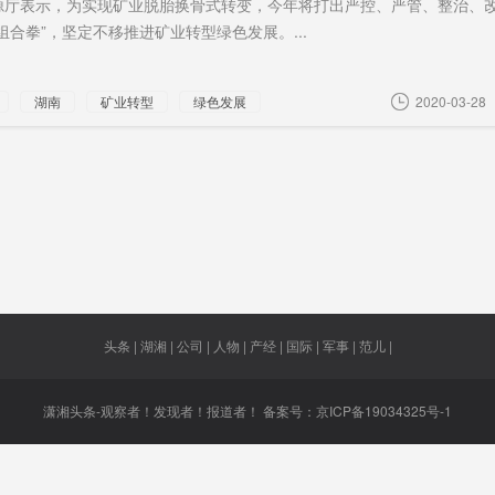
源厅表示，为实现矿业脱胎换骨式转变，今年将打出严控、严管、整治、
组合拳”，坚定不移推进矿业转型绿色发展。...
都公司
地方高校
摄影师
沅江南洞
夏秋冬
庭
人派送”
未婚
调兵
红海
侵华
湖南
矿业转型
绿色发展
2020-03-28
车现身
牧渔
直接
4月9日以
远高于
来
国梦
又改口
病例
尼克松
市州海
机构
头条 | 湖湘 | 公司 | 人物 | 产经 | 国际 | 军事 | 范儿 |
潇湘头条-观察者！发现者！报道者！ 备案号：
京ICP备19034325号-1