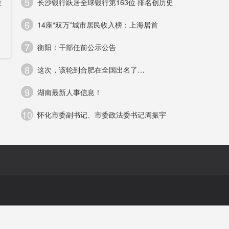
5
改
长沙银行跃居全球银行第163位 排名创历史
6
14座“双万”城市居民收入榜：上海居首
7
衡阳：干部任前公示公告
8
这次，该轮到合肥在全国出名了…
关
9
湖南最新人事信息！
10
怀化市委副书记、市委政法委书记周振宇