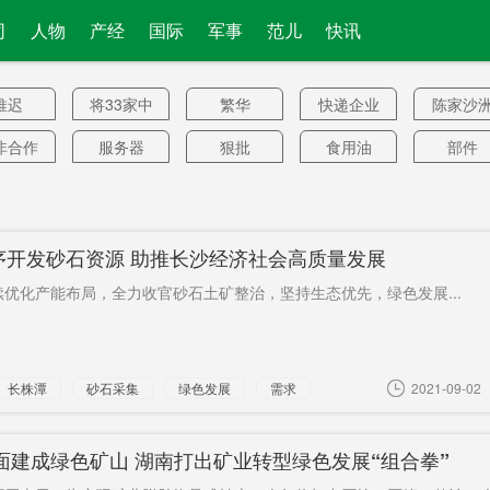
司
人物
产经
国际
军事
范儿
快讯
推迟
将33家中
繁华
快递企业
陈家沙
国公司
非合作
服务器
狠批
食用油
部件
东理工
以下
土地供应
八点
父女
大学
规模出
永州
4个实体
预决算
全国人
序开发砂石资源 助推长沙经济社会高质量发展
动
播出
统俄党
执法机关
用电量增
阿德恩
优化产能布局，全力收官砂石土矿整治，坚持生态优先，绿色发展...
长
黄海
片仔癀
巨蟒峰
何清华
美教授
纲
夏普
淘汰
前5月
夏贤钦
11条
长株潭
砂石采集
绿色发展
需求
2021-09-02
4.1公
株
地方菜
20周年
决议案
里
程导弹
暴涨
范志毅
陈临春
互助协
全面建成绿色矿山 湖南打出矿业转型绿色发展“组合拳”
合作
这幕
利物浦
滴丸
最倒霉
当庭被