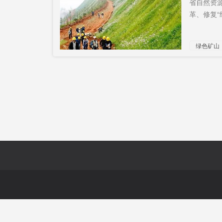
省自然资
革、修复“
800亿美元
医保门诊
成
中考政策
时不我待
“无
绿色矿山
信访局
克什米尔
军
地区
煽动网友
大卖全球
美
提拔
世界上