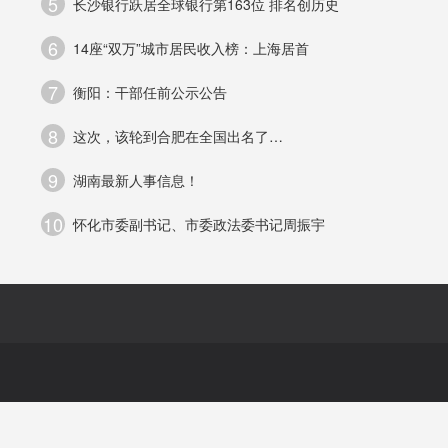
5
长沙银行跃居全球银行第163位 排名创历史
6
14座“双万”城市居民收入榜：上海居首
7
衡阳：干部任前公示公告
员
8
这次，该轮到合肥在全国出名了…
9
湖南最新人事信息！
10
怀化市委副书记、市委政法委书记周振宇