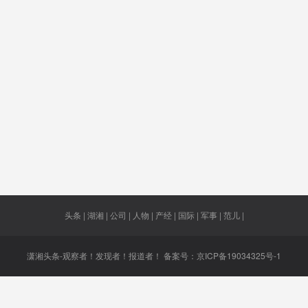
产
被罚款
FF
将延至浏
封锁网
安乡
阳
度提高
对伊制裁
持续监控
突破下限
周庭
存空间
全球震动
百富榜
应届生
特区官
密助手
停办客运
贝宁
数据立法
张福锁
业务
头条 | 湖湘 | 公司 | 人物 | 产经 | 国际 | 军事 | 范儿 |
潇湘头条-观察者！发现者！报道者！ 备案号：
京ICP备19034325号-1