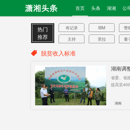
首页
头条
湖湘
公
有记录
IBM
赞
热门
推荐
主持
里拉
量
购票
湘水集团
脱贫收入标准
刘强
博乐
稻
湖南调整
姚来英
施暴者
省委、省政
张建宗
养殖企业
数
提高至40
纳入
罗明
滥
湖南
冬航季
水平
典
长沙方特
换代
钢
合伙人
台阶
仇