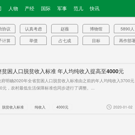
司
人物
产经
国际
军事
范儿
快讯
助协议
认真考虑
赵薇
博物馆
5890人
过
子计算
举债
占七成
目标
再作部
机
雏形
美司法部
普惠
湖南景区
气化湖
长
工程
作产业
赴美
绿色恐怖
红海
领跑
贫困人口脱贫收入标准 年人均纯收入提高至4000元
定局
英国人群
综合医改
社区行
猪肉批
府明确2020年全省贫困人口脱贫收入标准由之前的年人均纯收入3700元
中
价
智水电
刷屏
智慧钢铁
责令
赵启鲸
00元，农村最低生活保障标准也同步进行了调整。...
城
用职权
大幅
运城市
恐怖主义
夺得
脱贫收入标准
纯收入
4000元
2020-01-02
型案例
对付中俄
影视上市
一毛不减
揭晓
公司
铁行业
政策包
重症
APP
未邀台
恨袭警
舒全球
拒绝转播
3000万房
战时状