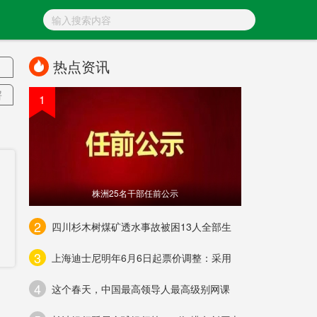
热点资讯
署
1
南
发
株洲25名干部任前公示
2
四川杉木树煤矿透水事故被困13人全部生
3
上海迪士尼明年6月6日起票价调整：采用
4
这个春天，中国最高领导人最高级别网课
态