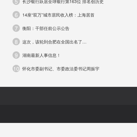
5
长沙银行跃居全球银行第163位 排名创历史
P
6
14座“双万”城市居民收入榜：上海居首
管
7
衡阳：干部任前公示公告
异
8
这次，该轮到合肥在全国出名了…
9
湖南最新人事信息！
10
怀化市委副书记、市委政法委书记周振宇