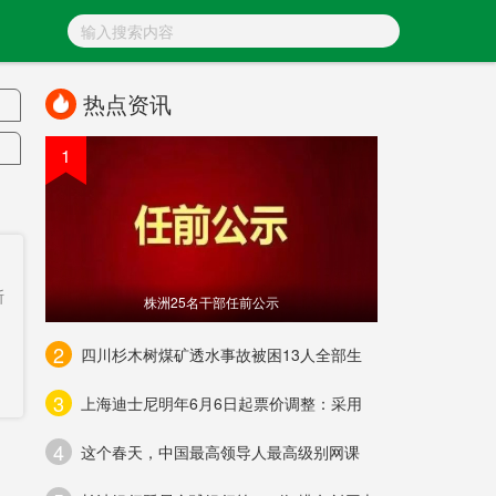
热点资讯
1
收
斯
株洲25名干部任前公示
2
四川杉木树煤矿透水事故被困13人全部生
3
上海迪士尼明年6月6日起票价调整：采用
车
4
这个春天，中国最高领导人最高级别网课
病