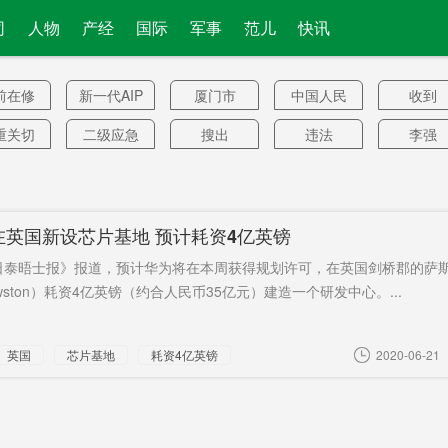
司
人物
产经
国际
军事
范儿
快讯
前在修
新一代AIP
厦门市
中国人民
收到
桥
潜艇
银行
重关切
二级应急
搜出
违法
李强
响应
难财
创投湘军
受害者父
调整方案
饿了么
亲
虾关税
马六甲海
苹果产业
返回中国
人均年
在英国新设芯片基地 预计耗资4亿英镑
峡
链
入
.遇难.
驯养
潜力
省直
国务卿
日泰晤士报》报道，预计华为将在本周获得规划许可，在英国剑桥郡的萨
女生
钢城
标准创新
特首
家宴
22亿
wston）耗资4亿英镑（约合人民币35亿元）建造一个研发中心。...
奇帆
能否重
关税清单
服务外包
“阴招”
英国
芯片基地
耗资4亿英镑
2020-06-21
生？
这个总
严重过敏
国家发改
程序
8月底通
统
委
十堰
神十返回
取证
关键节
次于
舱
溪-2
还要好
处处难离
庭审倒计
比欧洲