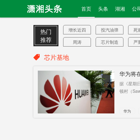
首页
头条
湖湘
公
增长近四
投汽油弹
死
热门
成
推荐
周涛
芯片制造
严
神龙汽车
20多万枚
国
芯片基地
卫星通信
莱特希泽
龙
华为将
肆无忌惮
不想
重庆
据《星期
商场
驻韩美军
新
顿村（Sa
溶洞
副部长
黄
华为
美国战争
药品市场
我
WTO总干
16个
事离职
陆资影音
动车所
北