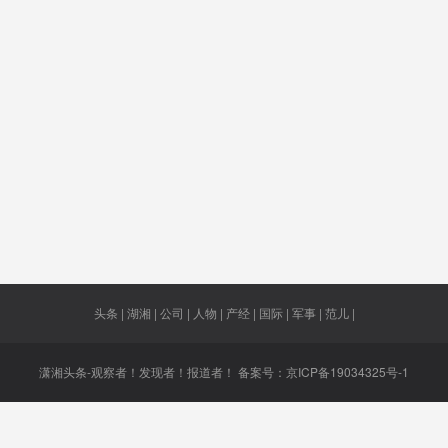
时
毒
惠勇
人满为患
匈牙利
消费市场
2019GD
复苏
国式
掌上办
泪别
克拉夫特
天然气
道
接替
绝不会
病原体
网络攻击
病毒变
分账
模拟空战
小龙城
红外测温
穿越
仪
头条 | 湖湘 | 公司 | 人物 | 产经 | 国际 | 军事 | 范儿 |
潇湘头条-观察者！发现者！报道者！ 备案号：
京ICP备19034325号-1