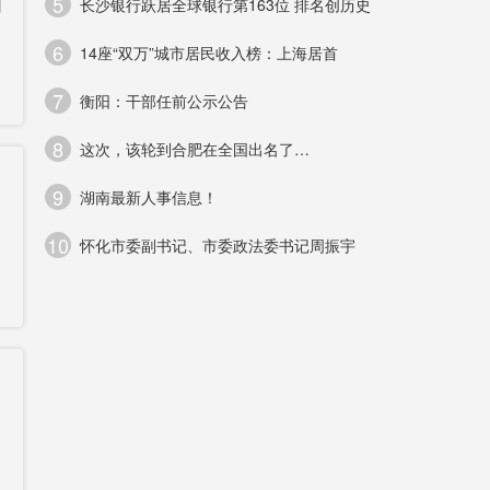
5
回
长沙银行跃居全球银行第163位 排名创历史
方
6
14座“双万”城市居民收入榜：上海居首
冠
7
衡阳：干部任前公示公告
8
这次，该轮到合肥在全国出名了…
9
湖南最新人事信息！
）
10
怀化市委副书记、市委政法委书记周振宇