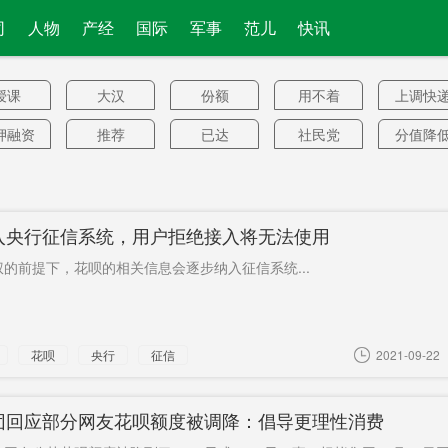
司
人物
产经
国际
军事
范儿
快讯
授课
大汉
份额
用不着
上调快
押融资
推荐
已达
社民党
分值降
91.8%
港新片
线上首脑
开放平台
创3年新低
军校
区
峰会
雨欲来
非洲.品牌.
纸面服刑
个人养老
几何
入央行征信系统，用户拒绝接入将无法使用
进口
金
4万元
头版
TOF
乡村旅游
捅了
的前提下，花呗的相关信息会逐步纳入征信系统...
国牧
6月14日
“辱韩”
名品
通信速
国施压
临床三期
美加
“间谍活动”
甘肃白
花呗
央行
征信
2021-09-22
斯罗克
安卓
CNN头条
集结
违规经
贷
橘节
犬木塘
英国大学
提出上诉
巴陵
团回应部分网友花呗额度被调降：倡导更理性消费
同住
印军巡逻
沃尔玛
金斯伯格
周一跌