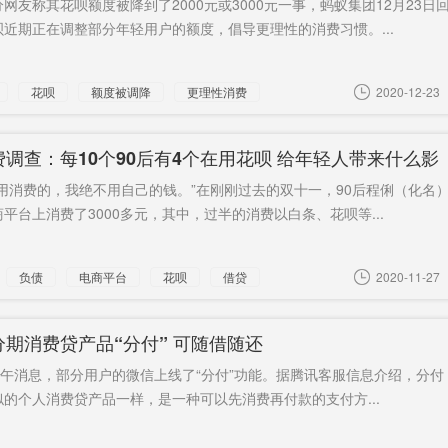
网友称其花呗额度被降到了2000元或3000元一事，蚂蚁集团12月23日
点
6%
近期正在调整部分年轻用户的额度，倡导更理性的消费习惯。...
祭品
东延线
身上
2020国防
韩国检
授权法
抛弃
50天
超标
72个县
正因新
花呗
额度被调降
更理性消费
2020-12-23
回事
踏青
法官赞其
蔡鄂生
CFO
方账户
陈小华
远程导弹
巴赫
叶明
调查：每10个90后有4个在用花呗 给年轻人带来什么影
合作
信用消费的，我绝不用自己的钱。”在刚刚过去的双十一，90后程俐（化名
平台上消费了3000多元，其中，过半的消费以白条、花呗等...
负债
电商平台
花呗
借贷
2020-11-27
期消费贷产品“分付” 可随借随还
下午消息，部分用户的微信上线了“分付”功能。据腾讯客服信息介绍，分付
的个人消费贷产品一样，是一种可以先消费再付款的支付方...