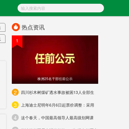
热点资讯
递
低
1
株洲25名干部任前公示
率
2
四川杉木树煤矿透水事故被困13人全部生
银
3
上海迪士尼明年6月6日起票价调整：采用
营
4
这个春天，中国最高领导人最高级别网课
超