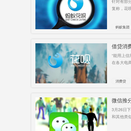
针对有部分
复称，花呗
天猫双11
当场
献
18亿
3月至6月
蚂蚁集团
麦肯齐
将来临
勾连牟利
造出来
官
借贷消费
响？
“能用上
知乎
凯歌
在各大电商
消费贷
微信推分
3月26日
和其他类似