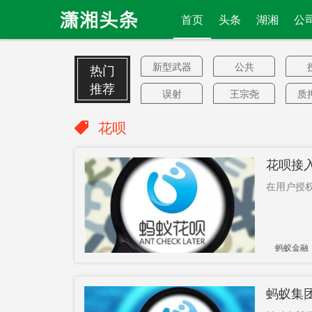
首页
头条
湖湘
公
新型武器
公共
热门
推荐
误射
王宗尧
质
住房
链式集聚
临
花呗
用水用电
检察日报
山
花呗接
用气
稀土储备
泡菜业
3
在用户授权
涪陵
获准保释
韩
港媒警告
一家4口
美
蚂蚁金融
消费投诉
183立方米
菲
药品
连任失败
李建军
柑
蚂蚁集
港浸大学
暴涨