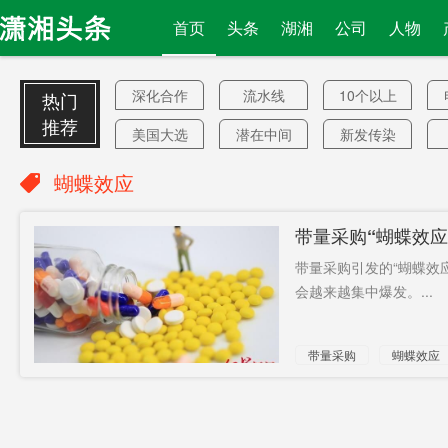
首页
头条
湖湘
公司
人物
深化合作
流水线
10个以上
热门
推荐
美国大选
潜在中间
新发传染
后
宿主
病
自闭症男
家装厨卫
“间谍活动”
蝴蝶效应
孩
艺术节
加拿大人
发运
带量采购“蝴蝶效
24小时
在5G技术
减让
带量采购引发的“蝴蝶效
上
“离婚”
新能源产
韩紧急叫
会越来越集中爆发。...
业
停
年货节
光纤网络
不控制病
带量采购
蝴蝶效应
3.8%
最后12天
网络传销
或集中爆发
22例
金融平台
影视公司
抗衡
迪士尼
结业