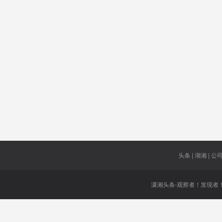
物理学家
消保委
秦朔
悬赏
中俄伊朝
Snap
大汉电子
打压中企
备战
商务
面临考验
来袭
水管
非法非标
端午
头条 | 湖湘 | 公司 
潇湘头条-观察者！发现者