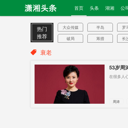
首页
头条
湖湘
公
大众传媒
半岛
罗
热门
推荐
破局
筹措
长
病例最多
万洲国际
百
衰老
黄周罗3人
14个市州
老
53岁
前私人律
星火咨询
汽
色大衣
在很多人心
师
藏着
三星堆
“愿
新楼
没有遵守
香
周涛
开放百个
病毒变种
市
优雅
廖建华
昆士兰
扎
雄安新区
封闭管理
长