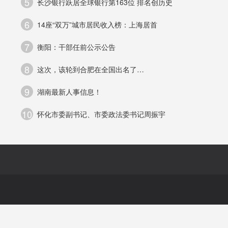
5
长沙银行跃居全球银行第163位 排名创历史
6
14座“双万”城市居民收入榜：上海居首
建
7
衡阳：干部任前公示公告
夫
8
这次，该轮到合肥在全国出名了…
存
9
湖南最新人事信息！
10
怀化市委副书记、市委政法委书记周振宇