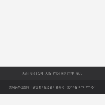
受阻
龙兴
反垄断诉
湖南老字
政府机构
内讧
讼
号
美欧
抑制房价
美企
王义夫
2021年
成
减80%
湿冷天气
液态金属
短命游戏
潘石屹
以上
妇
卡特
推向
工程
冻南美白
非法吸
虾
头条 | 湖湘 | 公司 | 人物 | 产经 | 国际 | 军事 | 范儿 |
潇湘头条-观察者！发现者！报道者！ 备案号：
京ICP备19034325号-1