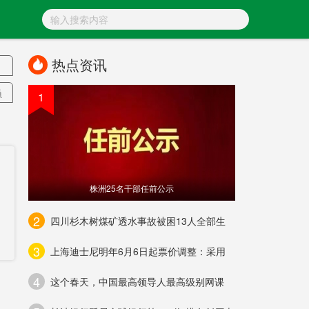
热点资讯
员
1
株洲25名干部任前公示
2
四川杉木树煤矿透水事故被困13人全部生
子
3
上海迪士尼明年6月6日起票价调整：采用
货
4
这个春天，中国最高领导人最高级别网课
察