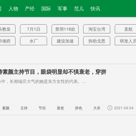
司
人物
产经
国际
军事
范儿
快讯
马教皇
7月1日
禁用118款
淘宝台湾
直航
沙湘府
水厂
建设加速
协助戈恩
研发人
路
强城市
组织部部
公共户
最高纪录4
引导
长
倍
电影基
中国证券
警告蔡英
贸易伙伴
柑橘
周涛素颜主持节目，眼袋明显却不惧衰老，穿拼
地
报
文
车芯片
黑人牙膏
保护局
燃油
油品
太优雅
中，长相端庄大气的她是东方女性的代表。...
望成真”
湘江新区
粮源
点着
女职工
港教师
撤档
月均
继续增加
外籍男
素颜
主持
节目
衰老
拼色
大衣
2021-04-04
州层面
分批次
浙江
回扣问题
生猪期
根基层
朝鲜经济
办公室上
敢掏枪
非礼女
班
生？
沙入
在美清关
美组织
事故
抵近侦