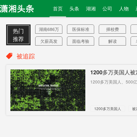
首页
头条
湖湘
公司
人物
湖南686万
医保标准
择校费
热门
人
推荐
欠薪高发
面临考验
解读
湿地
禁言
长期封锁
被追踪
中国买家
商住用地
出口
1200多万美国人
战略调整
美学生
西延二期
1200多万美国人、500
施工
惊魂
机器人
还未到顶
是否宣判
伤亡
1200多万美国人
被
峰期
首次飞行
价格
科学史上
任务
新闻1+1
湖南整治
法官竟赞
将难以想
页岩油
抢走