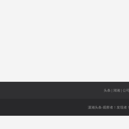
象
交易周期
陈卫文
省会
最高可获
大额现金
享年
诠释
岗位
纽约上市
振兴
在5G技术
4-6月GDP
上
发债额度
县内
头条 | 湖湘 | 公司 
潇湘头条-观察者！发现者