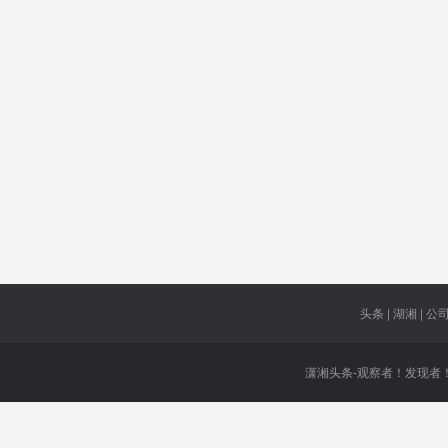
21名研究
自然生态
雅典
生
换届
遭殴打身
苏翊鸣
亡
竞价
天鲸号
9条线路
回形针
达顿
国产软件
知道
覆盖病毒
头条 | 湖湘 | 公司 
潇湘头条-观察者！发现者