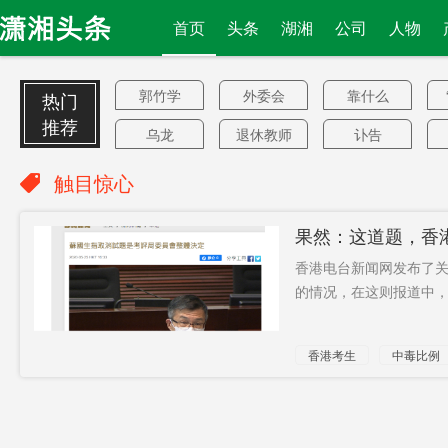
首页
头条
湖湘
公司
人物
郭竹学
外委会
靠什么
热门
推荐
乌龙
退休教师
讣告
岳商大会
李厚泽
暑运模式
触目惊心
防冻
同名同姓
汉堡
果然：这道题，香
替警察维
袁美和
幽默
香港电台新闻网发布了关于
序
路过
仍强推
旅游列车
的情况，在这则报道中，
运营
被炸身亡
预留
旅游休闲
香港考生
中毒比例
仪征
降至700元
5个市州
皮尔·卡丹
科技依赖
LPR定价
33家
对伊制裁
委员