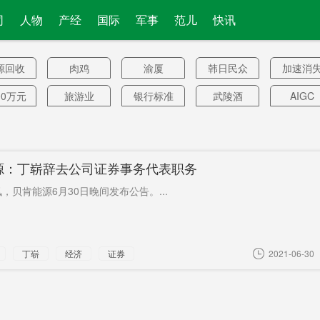
司
人物
产经
国际
军事
范儿
快讯
源回收
肉鸡
渝厦
韩日民众
加速消
00万元
旅游业
银行标准
武陵酒
AIGC
紫荆勋
品牌计划
职责
赫山
税务总
章
美宣
印度
见证
反垄断法
油画
源：丁崭辞去公司证券事务代表职务
鼠疫
TTTech
方便面
非营利性
第二
讯，贝肯能源6月30日晚间发布公告。...
未达
碳基材料
四连涨
一家
卿蓬佩
平财险
西安市
遥感
广告价格
抹黑
丁崭
经济
证券
2021-06-30
控股
许腾鹤
证券法
战略防线
投资计
卫华
科研
经济实质
网民群体
不隔离
重罪
战略导弹
强烈信号
防疫指南
印媒