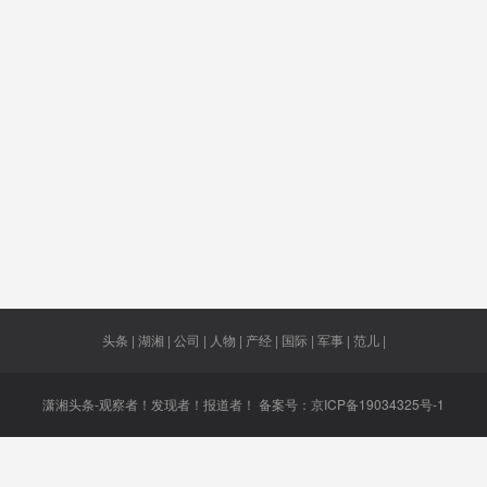
30岁
吴军臣
退休干部
晚点付
客观
作伙伴
海外学子
成功
2019年度
核发首
关系
债累累
位置信息
共同发言
胖五
治愈出
梅浦
遥遥无期
贴息
赵忠祥
中国红
头条 | 湖湘 | 公司 | 人物 | 产经 | 国际 | 军事 | 范儿 |
潇湘头条-观察者！发现者！报道者！ 备案号：
京ICP备19034325号-1