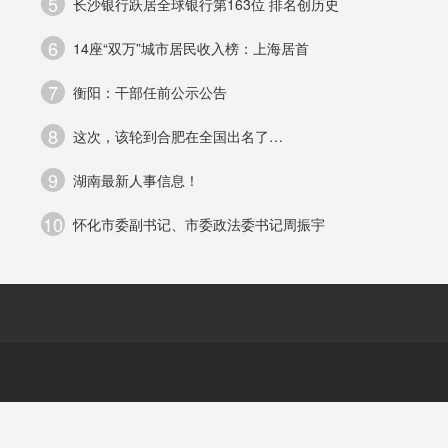
5
长沙银行跃居全球银行第163位 排名创历史
6
14座“双万”城市居民收入榜：上海居首
张
7
衡阳：干部任前公示公告
院
8
这次，该轮到合肥在全国出名了…
9
湖南最新人事信息！
10
怀化市委副书记、市委政法委书记周振宇