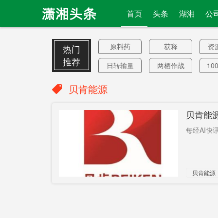
首页
头条
湖湘
公
原料药
获释
资
热门
推荐
日转输量
两栖作战
10
恶贯满盈
超过40人
大
贝肯能源
确诊
有权
日照
贝肯能
固定资产
创刊
每经AI快
投资
议员提案
卓天妹
华泰汽车
保持者
太
贝肯能源
绝密方式
否则退市
王晓东
矿业
罗
校庆
本国公民