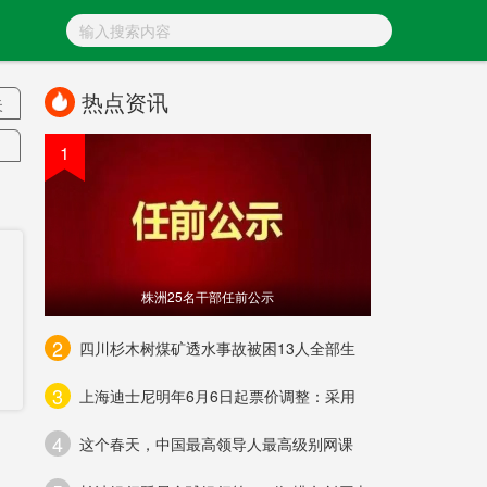
热点资讯
失
1
局
株洲25名干部任前公示
奥
2
四川杉木树煤矿透水事故被困13人全部生
3
上海迪士尼明年6月6日起票价调整：采用
划
4
这个春天，中国最高领导人最高级别网课