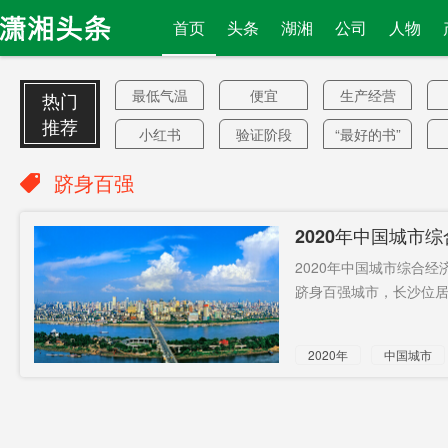
首页
头条
湖湘
公司
人物
最低气温
便宜
生产经营
热门
推荐
小红书
验证阶段
“最好的书”
会晤
注水
深圳文博
跻身百强
会
新时代
我的大学
单程
2020年中国城市
梦
智能化
北京银行
为表诚意
2020年中国城市综合
煽动文字
尚未受理
经济依赖
跻身百强城市，长沙位居第
自动巡检
维修中心
最强硬报
2020年
中国城市
复
警察枪击
密集通话
国有炼油
跻身百强
黑人
企业
入湘卡
加速消失
专访
突发意外
医保钱包
商品房成