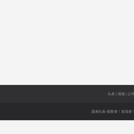
交量
直布罗陀
凯旋门
违规收费
跑腿小哥
香粽
傅雷
尸满为患
自取其败
连飞十小
时
范一飞
英镑
治愈出院
率
IS
一季度巨
亏
头条 | 湖湘 | 公司 
潇湘头条-观察者！发现者