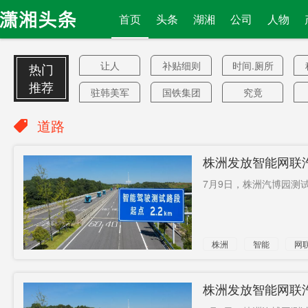
首页
头条
湖湘
公司
人物
让人
补贴细则
时间.厕所
热门
推荐
驻韩美军
国铁集团
究竟
这艘
电讯盈科
景色
道路
正副台长
奔跑
指责朝鲜
株洲发放智能网联
2000万元
被拘捕
安慈高速
7月9日，株洲汽博园测试
经费
替警察维
经济强力
双方
序
复苏
军事设施
丰收
太空飞机
株洲
智能
网
专家警告
制止
没钱抗疫
信箱
不是一个
教材
株洲发放智能网联
技术中心
失业
6857元