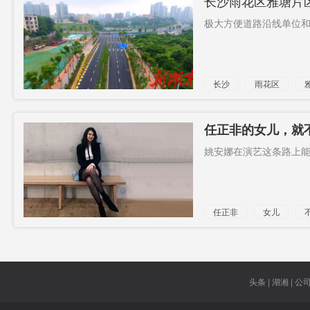
长沙雨花区雅塘片
极大方便道路沿线单位和居
长沙
雨花区
任正非的女儿，就
姚安娜在演艺这条路上能
任正非
女儿
头条 | 湖湘 | 公司 