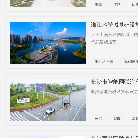
湖南
道路
运
湘江科学城基础设
底建成通车
大王山南片区内融城一路
年底建成通车。...
湘江科学城
基础设
长沙市智能网联汽车
助推智能驾驶从实验室走上
长沙
智能
网