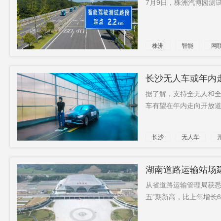
7月9日，株洲汽博园测试
福建省
准入管理
部长
湖南白银
教学
离家近
株洲
智能
网
接任
上户
呼伦湖
典礼
24小时内
多条
长沙无人车或年内
入狱
据了解，支持全无人和全
每天限
二级
车有望在年内走向开放道
5000人次
长沙
无人车
湖南道路运输站场建
长60%
从省道路运输管理局获悉，
五”期新高，比上年增长60