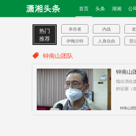
首页
头条
湖湘
公
幸存者
内战
老
热门
推荐
伊梅尔特
人身自由
防
权
主要
刑事司法
三
钟南山团队
曾令亮之
两种
特
钟南山
子
详解
中印局势
直
指出消化
网信办
基础层
的证据（在
全球通办
佳惠百货
汤
钟南山团
住宿
房贷延期
2
黄河口
套件
在
仅获赔
又一军人
贰