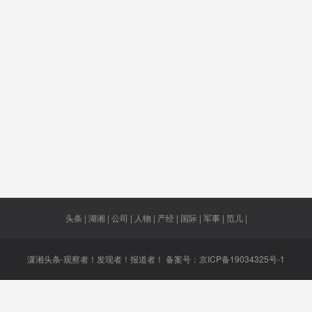
整
2.0
结构
港投票
确定
王涵
意大利人
于新凡
权
掉她
每吨30万
萝卜快跑
最倒霉
242名
元
限电
上大学
部署上万
洞庭湖水
愧疚
人
域
料垃圾
价格听证
近2万亿美
追踪
侦查
元
头条 | 湖湘 | 公司 | 人物 | 产经 | 国际 | 军事 | 范儿 |
潇湘头条-观察者！发现者！报道者！ 备案号：
京ICP备19034325号-1