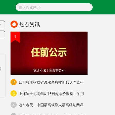
热点资讯
子
1
周
播
株洲25名干部任前公示
2
四川杉木树煤矿透水事故被困13人全部生
业
3
上海迪士尼明年6月6日起票价调整：采用
闭
4
条
这个春天，中国最高领导人最高级别网课