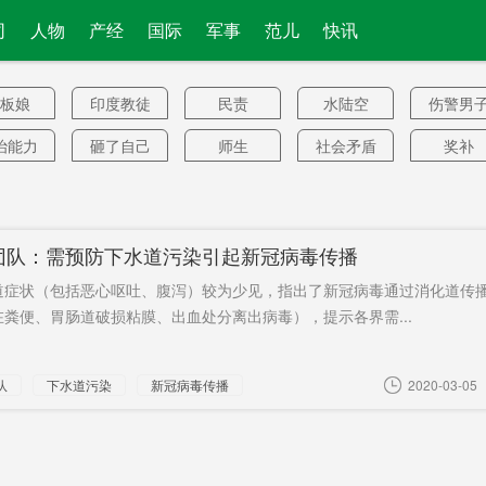
司
人物
产经
国际
军事
范儿
快讯
板娘
印度教徒
民责
水陆空
伤警男
报
治能力
砸了自己
师生
社会矛盾
奖补
的脚
星会长
王楚钦
不全盘出
年内开工
富人
售
首办
骚扰
留学
行贿
连续12
团队：需预防下水道污染引起新冠病毒传播
接结算
迪拜
活不下去
乡镇
医管局
道症状（包括恶心呕吐、腹泻）较为少见，指出了新冠病毒通过消化道传
无礼
仍然
不愿意
民企
五大行
粪便、胃肠道破损粘膜、出血处分离出病毒），提示各界需...
集安
南岳区
军工复合
快递员
计算产
队
下水道污染
新冠病毒传播
2020-03-05
体
202元
张伟
亏损45亿
事务委员
要求关
美元
会
轨样品
169块足球
感染新冠
三七互娱
《中导
转移
场
病毒
约》
佰万圆
围追堵截
Harmony
优化粮食
巴西勒