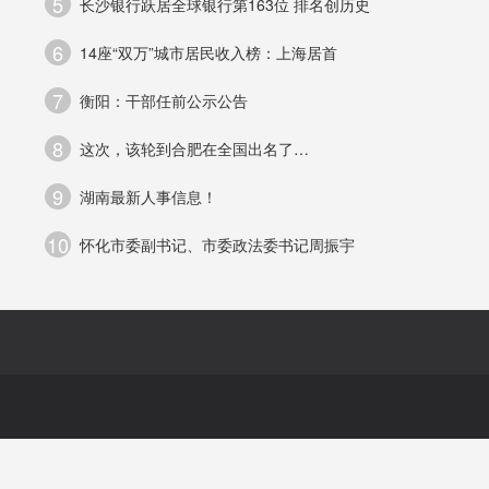
5
长沙银行跃居全球银行第163位 排名创历史
6
14座“双万”城市居民收入榜：上海居首
7
衡阳：干部任前公示公告
8
这次，该轮到合肥在全国出名了…
9
湖南最新人事信息！
10
怀化市委副书记、市委政法委书记周振宇