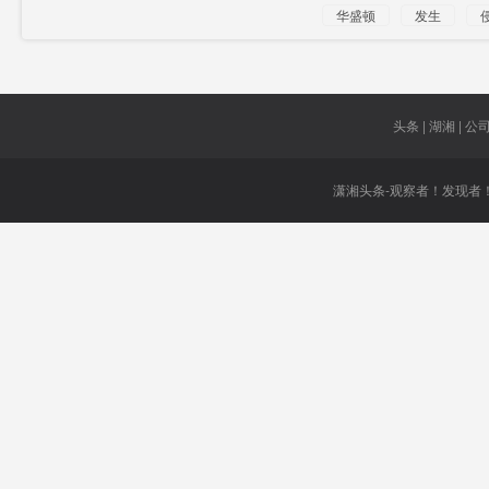
华盛顿
发生
短暂
封锁
头条 | 湖湘 | 公司 
潇湘头条-观察者！发现者