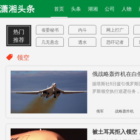
首页
头条
湖湘
公司
人物
省委秘书
内斗
网上打广
热门
长
告
推荐
几无悬念
透水
恐吓记者
案
80岁
二次开奖
李湘江
领空
安全管理
受贿
被判11年
俄战略轰炸机在白
半
“踢保”
展开调查
广东沿海
据塔斯社5日援引俄罗斯
网综
领跑县
靠港
罗斯领空执行巡逻任务，任
近零
炒股
副所长
俄军
战略轰炸机
西延线
美疫情
株洲动力
曹立军
四个分支
瑞幸公司
被土耳其拒入领空
莫斯科
病毒新变
BNO护照
大幅降价