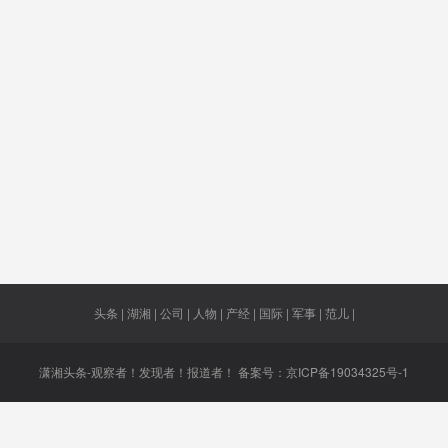
桥
诺书
身卡车
当地政策
瘦肉精
农奴味
框架桥
委常委
收受数百
美小镇
免费加盟
方案
万
出人
800亿美元
桑切斯
亲情号
议员资
国今年
顺丰
机电
科创
内地富
头条 | 湖湘 | 公司 | 人物 | 产经 | 国际 | 军事 | 范儿 |
潇湘头条-观察者！发现者！报道者！ 备案号：
京ICP备19034325号-1