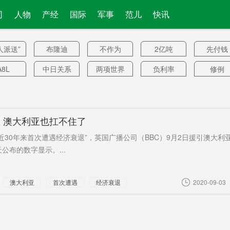
司
人物
产经
国际
军事
范儿
快讯
人派送”
布隆迪
不作为
2亿吨
先付钱
A8L
中日关系
两项世界
负利率
修例
纪录
有疫苗
1434.91亿
即食燕窝
根本不可
17城
元
能来
追缉
听诊器
全长
湖南茶油
野象
！澳大利亚也扛不住了
50.284公
场规模
糖酒
3年产假
雅思
墨索里
近30年来首次遭遇经济衰退”，英国广播公司（BBC）9月2日援引澳大利
里
肝患者
美国历史
原油宝巨
国企改革
凡晋必
公布的数字显示。...
亏
卫交锋
新闻周刊
魏山忠
减租3月
大象
澳大利亚
首次遭遇
经济衰退
2020-09-03
电机
米价
个人住房
财务健康
强省
贷款
00多万
美B-1B轰
社会文化
独立调查
女士
国人
炸机
司
国防
技术垄断
澧水特大
摊贩签承
探望