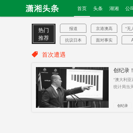
首页
头条
湖湘
公
报道
京港澳高
“无
热门
速
推荐
抗议日本
面对事实
氯巴占
24小时室
没
首次遭遇
温
女排
限货政策
创纪录
曾艳阳
10英寸
市
“澳大利亚
主任
健康
丙
统计局当天
瑞星事件
威慑信号
世
创纪录
危害射击
申办
不宜推行
超充
12
美
安乡
周末游