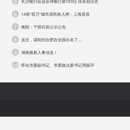
5
长沙银行跃居全球银行第163位 排名创历史
6
14座“双万”城市居民收入榜：上海居首
7
衡阳：干部任前公示公告
格
8
这次，该轮到合肥在全国出名了…
豪
9
湖南最新人事信息！
10
怀化市委副书记、市委政法委书记周振宇