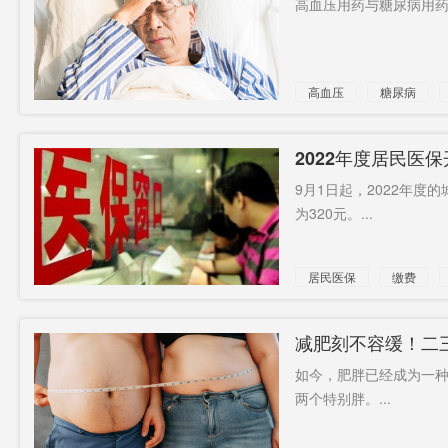
高血压用药与糖尿病用药这
检察长
王老吉
覆盖95%
以上
李峰
相提并论
鱼类209种
高血压
糖尿病
集资参与
李焕英
拟革职
人
固体饮料
黄金期
水利部
2022年度居民医
9月1日起，2022年
诵读会
一流
为320元。...
居民医保
缴费
糖尿病
减肥刻不容缓！二
如今，肥胖已经成为一
两个特别胖。...