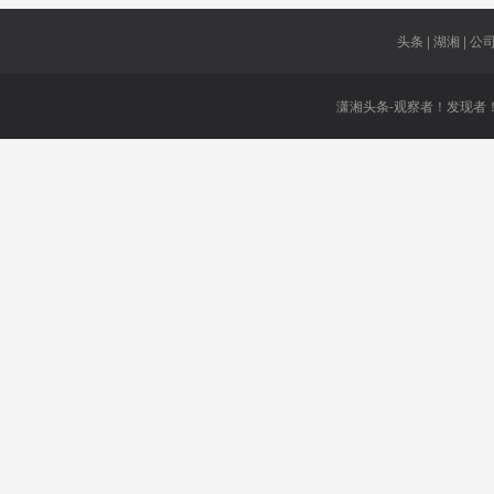
头条 | 湖湘 | 公司 
潇湘头条-观察者！发现者