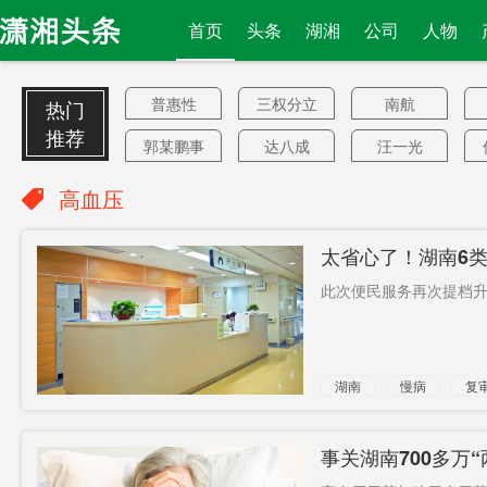
首页
头条
湖湘
公司
人物
普惠性
三权分立
南航
热门
推荐
郭某鹏事
达八成
汪一光
件
很危险
消费提醒
核心技术
高血压
湘非贸易
转让
曹志强
太省心了！湖南6
贾秀全
四车道
新闻联播
为“无感免
此次便民服务再次提档升
潇湘水
吹哨人
国家安全
法
北极
“触网”
李酌
湖南
慢病
复
2790个
平台建设
毛政
保安局局
卢拉
美国图谋
事关湖南700多万
长
律师
3万买房子
拜会