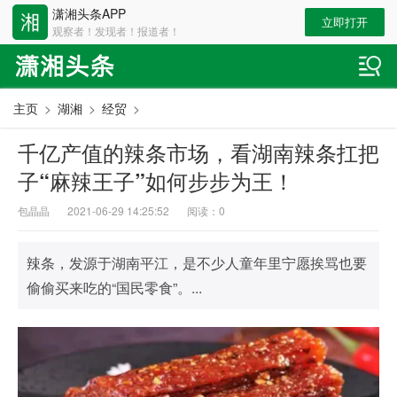
潇湘头条APP
立即打开
观察者！发现者！报道者！
主页
>
湖湘
>
经贸
>
千亿产值的辣条市场，看湖南辣条扛把
子“麻辣王子”如何步步为王！
包晶晶
2021-06-29 14:25:52
阅读：
0
辣条，发源于湖南平江，是不少人童年里宁愿挨骂也要
偷偷买来吃的“国民零食”。...