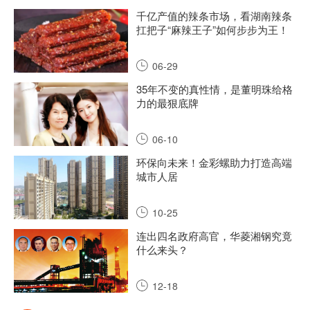
千亿产值的辣条市场，看湖南辣条
扛把子“麻辣王子”如何步步为王！
06-29
35年不变的真性情，是董明珠给格
力的最狠底牌
06-10
环保向未来！金彩螺助力打造高端
城市人居
10-25
连出四名政府高官，华菱湘钢究竟
什么来头？
12-18