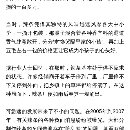
损的一百多万。
当时，辣条凭借其独特的风味迅速风靡各大中小
学，一撕开包装，那股子混合着各种香辛料的霸道
香气肆意散开，分分钟“馋哭隔壁家的小孩”。再加上
五毛左右一包的价格更让它成为小孩子的心头好。
据行业人士回忆，在那时，辣条基本处于供不应求
的状态。许多经销商开着车子停到厂里，厂里停不
下又停到外面，把乡镇上的草坪都给停满了。在这
种局面下，辣条厂便如雨后春笋一般涌出。
可急速的发展带来了不小的问题。在2005年到2007
年，有关辣条的各种负面消息纷纷被曝光。大部分
制作辣条的车间普遍存在“脏乱差”的问题，甚至有部