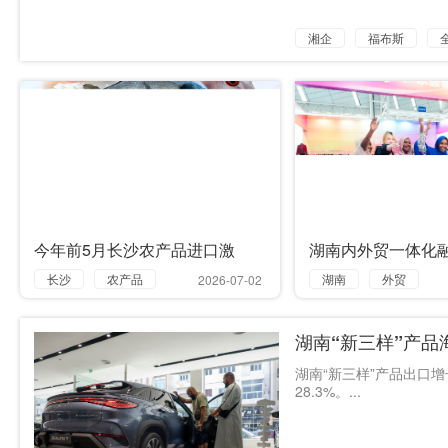
湘企
福布斯
方正证券
蓝思科技
今年前5月长沙农产品进口激
湖南内外贸一体化
增，木薯淀粉进口增长727.1%
会启动，590家企
长沙
农产品
湖南
外贸
2026-07-02
场订单
进口
发展
博览
湖南“新三样”产品
木薯淀粉
企业
市场
订单
湖南“新三样”产品出口增
28.3%。...