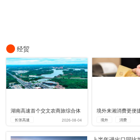
买新车最高补贴5000元！湘江新区202
经贸
湖南高速首个交文农商旅综合体
境外来湘消费更便
来了
年外卡交易金额达4.
长张高速
境外
消费
2026-08-04
太子庙
湖南
交易
上半年进出口同比增
服务区
湖南
金额