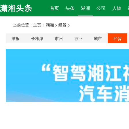
首页
头条
湖湘
公司
人物
当前位置：
主页
>
湖湘
>
经贸
>
播报
长株潭
市州
行业
城市
经贸