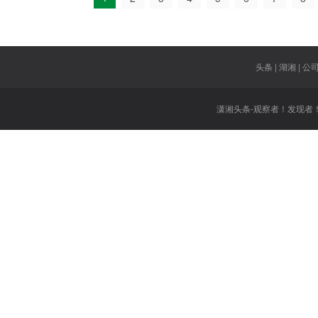
头条 | 湖湘 | 公司 
潇湘头条-观察者！发现者