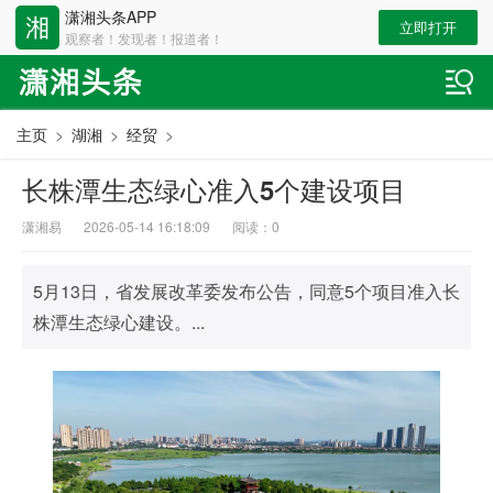
潇湘头条APP
立即打开
观察者！发现者！报道者！
主页
>
湖湘
>
经贸
>
长株潭生态绿心准入5个建设项目
潇湘易
2026-05-14 16:18:09
阅读：
0
5月13日，省发展改革委发布公告，同意5个项目准入长
株潭生态绿心建设。...