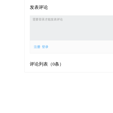
发表评论
注册
登录
评论列表（
0条）
今年前5月长沙农产品进口激增，木
上一篇
薯淀粉进口增长727.1%
湖南高速首个交文农商旅综合体来了