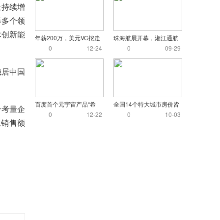
量持续增
等多个领
术创新能
年薪200万，美元VC挖走
珠海航展开幕，湘江通航
我的员工
小镇首次亮相珠
0
12-24
0
09-29
稳居中国
百度首个元宇宙产品“希
全国14个特大城市房价皆
合考量企
壤”正式开放内
过万：杭州最高
0
12-22
0
10-03
总销售额