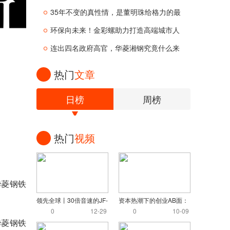
35年不变的真性情，是董明珠给格力的最
环保向未来！金彩螺助力打造高端城市人
连出四名政府高官，华菱湘钢究竟什么来
热门
文章
日榜
周榜
热门
视频
华菱钢铁
领先全球丨30倍音速的JF-
资本热潮下的创业AB面：
22：中国高超音速
茶颜悦色认怂，
0
12-29
0
10-09
华菱钢铁