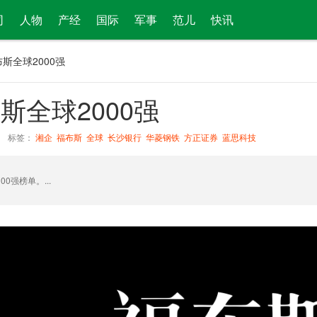
司
人物
产经
国际
军事
范儿
快讯
布斯全球2000强
斯全球2000强
标签：
湘企
福布斯
全球
长沙银行
华菱钢铁
方正证券
蓝思科技
0强榜单。...