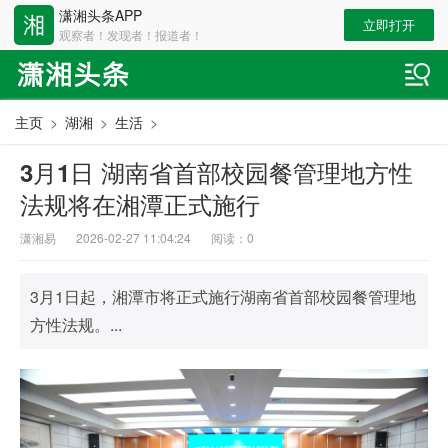
潇湘头条APP
立即打开
观察者！发现者！报道者！
主页
>
湖湘
>
生活
>
3月1日 湖南省首部校园餐管理地方性
法规将在湘潭正式施行
潇湘易
2026-02-27 11:04:24
阅读：
0
3月1日起，湘潭市将正式施行湖南省首部校园餐管理地
方性法规。...