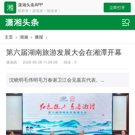
潇湘头条APP
立即打开
观察者！发现者！报道者！
主页
>
湖湘
>
播报
>
第六届湖南旅游发展大会在湘潭开幕
潇湘易
2026-06-28 11:06:08
阅读：
0
沈晓明毛伟明毛万春谢卫江会见嘉宾代表。...