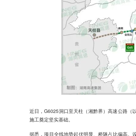
近日，G6025洞口至天柱（湘黔界）高速公路（
施工奠定坚实基础。
据悉，项目全线地势起伏明显、桥隧占比偏高。设