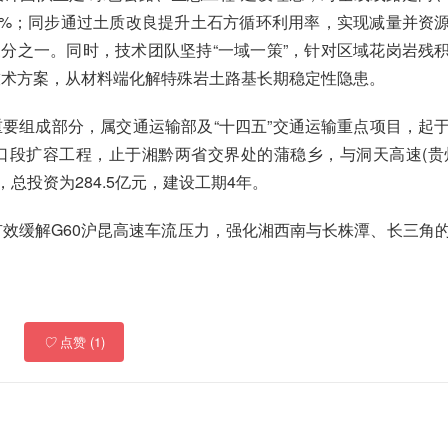
46%；同步通过土质改良提升土石方循环利用率，实现减量并资
三分之一。同时，技术团队坚持“一域一策”，针对区域花岗岩残
技术方案，从材料端化解特殊岩土路基长期稳定性隐患。
重要组成部分，属交通运输部及“十四五”交通运输重点项目，起
口段扩容工程，止于湘黔两省交界处的蒲稳乡，与洞天高速(贵
，总投资为284.5亿元，建设工期4年。
效缓解G60沪昆高速车流压力，强化湘西南与长株潭、长三角
♡
点赞 (1)