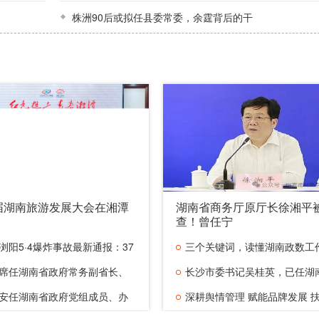
株洲90后或拟任县委常委，余霆背后的干
届湖南旅游发展大会在湘潭
湖南省商务厅原厅长徐湘平
查！曾任宁
浏阳5·4爆炸事故最新通报：37
三个关键词，读懂湖南政数工
席任湖南省政府常务副省长、
的“进阶
长沙市委书记吴桂英，已任湖
安任湖南省政府党组成员、办
人大常
深耕舆情管理 赋能品牌发展 