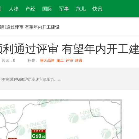
司
人物
产经
国际
军事
范儿
快讯
顺利通过评审 有望年内开工建设
利通过评审 有望年内开工
阅读：
0
标签：
洞天高速
施工
评审
建设
效缓解G60沪昆高速车流压力。...