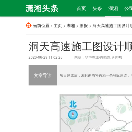
首页
头条
湖湘
公
当前位置：
主页
>
湖湘
>
播报
> 洞天高速施工图设计
洞天高速施工图设计顺
2026-06-29 11:02:25
来源：华声在线/肖晴岚 唐周鸣
文章导读
项目建成后，湘黔两省将再添一条省际通道，可有