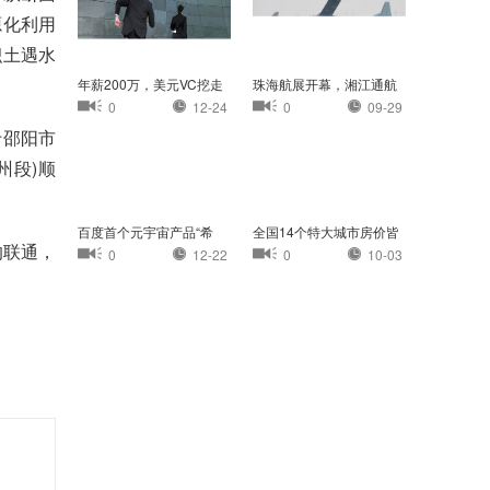
源化利用
积土遇水
年薪200万，美元VC挖走
珠海航展开幕，湘江通航
我的员工
小镇首次亮相珠
0
12-24
0
09-29
于邵阳市
州段)顺
百度首个元宇宙产品“希
全国14个特大城市房价皆
壤”正式开放内
过万：杭州最高
的联通，
0
12-22
0
10-03