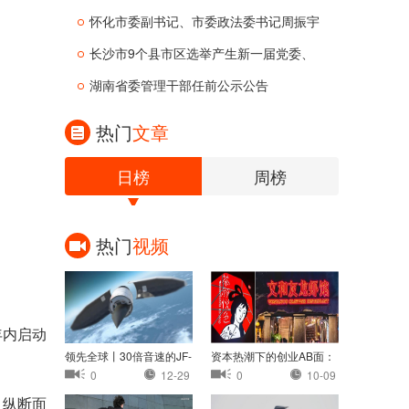
怀化市委副书记、市委政法委书记周振宇
长沙市9个县市区选举产生新一届党委、
纪
湖南省委管理干部任前公示公告
热门
文章
日榜
周榜
热门
视频
年内启动
领先全球丨30倍音速的JF-
资本热潮下的创业AB面：
22：中国高超音速
茶颜悦色认怂，
0
12-29
0
10-09
、纵断面