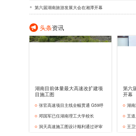
第六届湖南旅游发展大会在湘潭开幕
头条
资讯
湖南目前体量最大高速改扩建项
第六
目施工图
开幕
张官高速项目主线全幅贯通 G59呼
湖南
北高速全
邓国军已任湖南理工大学校长
人遇难
王道
洞天高速施工图设计顺利通过评审
党组副
王卫