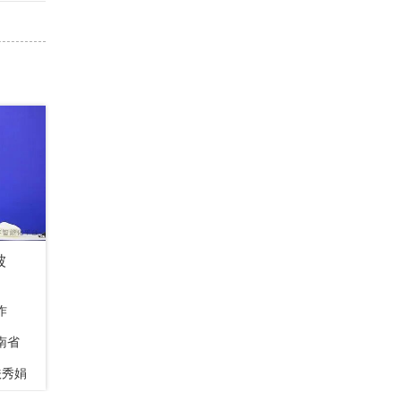
被
作
南省
扶秀娟