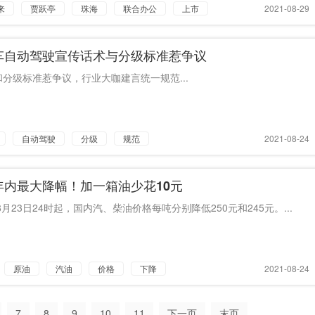
来
贾跃亭
珠海
联合办公
上市
2021-08-29
车自动驾驶宣传话术与分级标准惹争议
分级标准惹争议，行业大咖建言统一规范...
自动驾驶
分级
规范
2021-08-24
年内最大降幅！加一箱油少花10元
年8月23日24时起，国内汽、柴油价格每吨分别降低250元和245元。...
原油
汽油
价格
下降
2021-08-24
7
8
9
10
11
下一页
末页