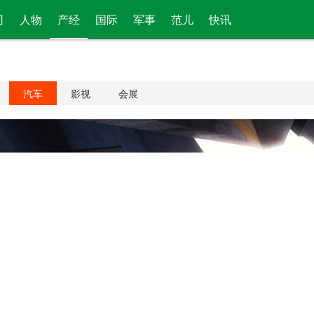
司
人物
产经
国际
军事
范儿
快讯
汽车
影视
会展