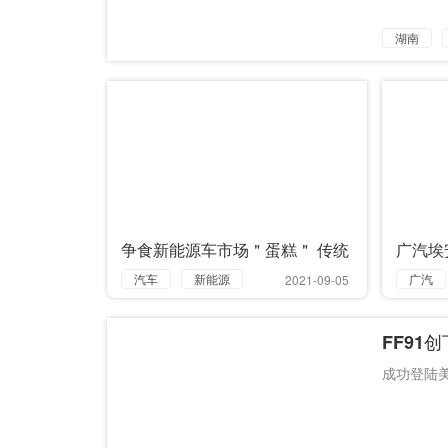
湖南
争食新能源车市场＂蛋糕＂ 传统
广汽埃
车企突围＂秀肌肉＂
超充桩
汽车
新能源
广汽
2021-09-05
量产
平价
超充
FF91
传统
成功登陆美