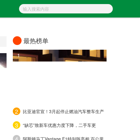
最热榜单
1
威马汽车获新一轮融资 李嘉诚和＂赌王＂
2
比亚迪官宣！3月起停止燃油汽车整车生产
3
“缺芯”致新车优惠力度下降，二手车更
4
阿斯顿马丁Vantage F1特别版亮相 百公里