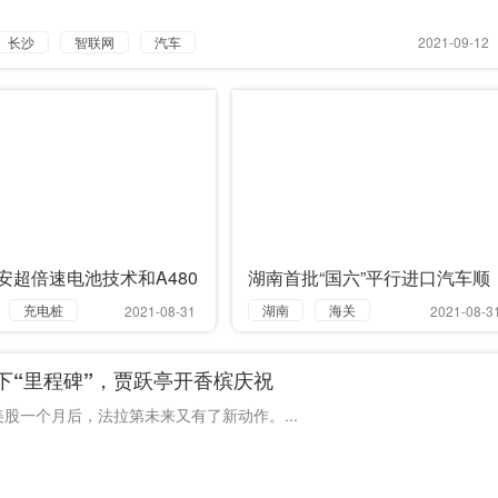
长沙
智联网
汽车
2021-09-12
安超倍速电池技术和A480
湖南首批“国六”平行进口汽车顺
全球首发
利通关
充电桩
湖南
海关
2021-08-31
2021-08-3
电池
进口
国六
创下“里程碑”，贾跃亭开香槟庆祝
汽车
股一个月后，法拉第未来又有了新动作。...