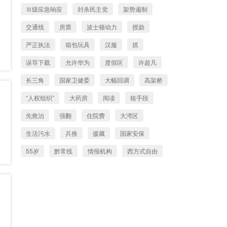
Ⅲ级应急响应
封杀民主党
架势遏制
交通线
房票
波士顿动力
授勋
严正执法
箱包玩具
汉服
抓
误导下载
允许华为
度假区
许超凡
长三角
国家卫健委
大幅回调
高架桥
“人权组织”
大药房
阅读
核手段
先救治
强翻
住院费
大湾区
生活污水
兵推
援藏
国家安保
55岁
黔常线
情报机构
西方式自由
训诫书
赵春涛
重大项目
全球前十
非首都
保释
主要
6人落水
强令
教育公平
大陆攻台
围猎
打卡
特朗普集团
杜亚萍
偷拍直播