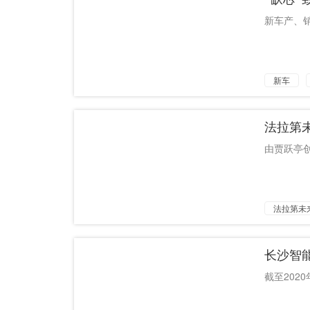
电讯盈
新车产、销
信德集
新车
法拉第
由贾跃亭创
法拉第未
长沙智
截至202