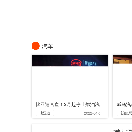
美的造车，虚晃一枪
汽车
比亚迪官宣！3月起停止燃油汽
威马汽
车整车生产
＂赌王
比亚迪
新能源
2022-04-04
燃油汽车
威马汽
“缺芯
整车
生产
融资