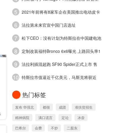
加
5
2021年前将有8家车企在美国推出电动皮卡
6
法拉第未来官宣中国门店选址
7
松下CEO：没有计划为特斯拉在中国建电池
8
定制改装福特Bronco 6x6曝光 上路回头率1
9
法拉利插混超跑 SF90 Spider正式上市 售
价
10
特斯拉市值逼近千亿美元，马斯克将获近
热门标签
发布 华强北
都很
成团
准扶贫招生
5
精神病院
满口谎言
定论
冰壶
巴希尔
会费
不炒
二股东