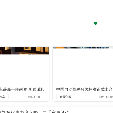
车获新一轮融资 李嘉诚和
中国自动驾驶分级标准正式出台
＂家族入股
汽车
智能驾驶
2021-10-06
2021-10-0
车
分级标准
”致新车优惠力度下降，二手车更紧俏
无人驾驶