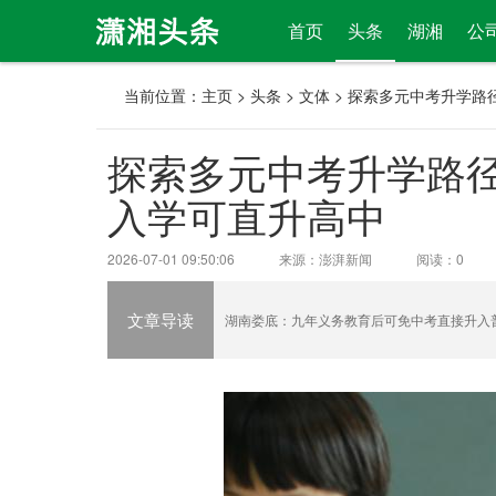
首页
头条
湖湘
公
当前位置：
主页
>
头条
>
文体
> 探索多元中考升学路
探索多元中考升学路
入学可直升高中
2026-07-01 09:50:06
来源：澎湃新闻
阅读：
0
文章导读
湖南娄底：九年义务教育后可免中考直接升入普通