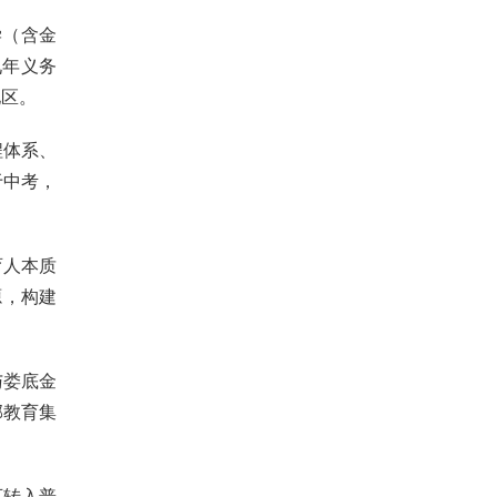
学（含金
九年义务
地区。
程体系、
于中考，
育人本质
源，构建
与娄底金
郡教育集
可转入普