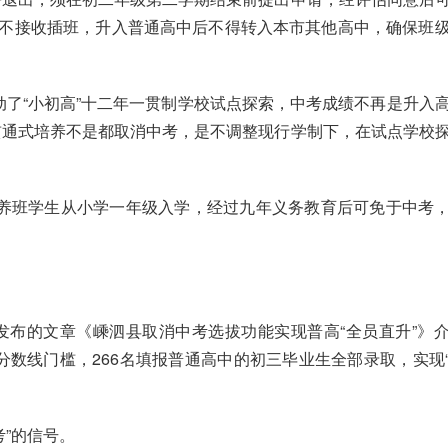
，不接收插班，升入普通高中后不得转入本市其他高中，确保班
动了“小初高”十二年一贯制学校试点探索，中考成绩不再是升入
贯通式培养不是都取消中考，是不调整现行学制下，在试点学校
培养班学生从小学一年级入学，经过九年义务教育后可免于中考
网发布的文章《嵊泗县取消中考选拔功能实现普高“全员直升”》
分数线门槛，266名填报普通高中的初三毕业生全部录取，实现
”的信号。