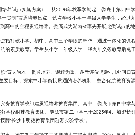
培养试点实施方案》，从2026年秋季学期起，娄底市第四中
年一贯制”贯通培养试点。试点学校小学一年级入学学生，经过
学到高中的全程贯通培养。娄底成为湖南省率先开展此类试点的
养是指打破小学、初中、高中三个学段的壁垒，通过一体化的课
系统的素质教育。学生从小学一年级入学，经九年义务教育后免
照“育人为本、贯通培养、课程为重、多元评价”思路，以“回归
为主要目标，探索中小学衔接贯通的培养机制，整合优质教育资
边义务教育学校组建贯通培养教育集团。其中，娄底市第四中学
蓉学校组建教育集团。涟源市第二中学已于2025年4月加盟长
授牌“长沙市明德教育集团涟源实验学校”。
需退出，须在初二年级第二学期结束前提出申请，经评估同意后