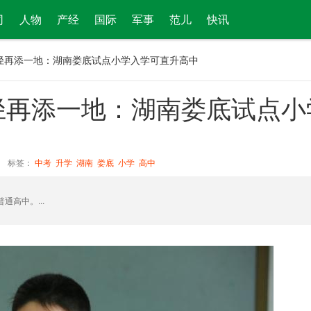
司
人物
产经
国际
军事
范儿
快讯
径再添一地：湖南娄底试点小学入学可直升高中
径再添一地：湖南娄底试点小
标签：
中考
升学
湖南
娄底
小学
高中
高中。...