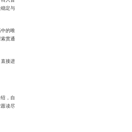
级稳定与
高中的唯
探索贯通
，直接进
介绍，自
“愿读尽