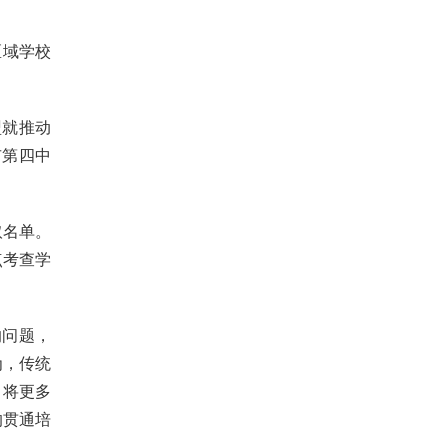
区域学校
盟就推动
市第四中
取名单。
点考查学
的问题，
为，传统
，将更多
的贯通培