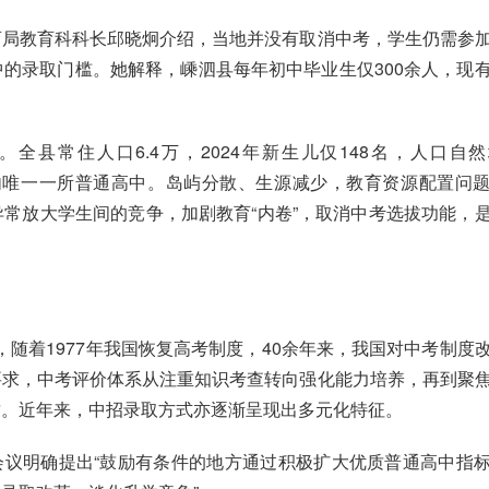
育局教育科科长邱晓炯介绍，当地并没有取消中考，学生仍需参
的录取门槛。她解释，嵊泗县每年初中毕业生仅300余人，现
全县常住人口6.4万，2024年新生儿仅148名，人口自
是县内唯一一所普通高中。岛屿分散、生源减少，教育资源配置问
常放大学生间的竞争，加剧教育“内卷”，取消中考选拔功能，
绍，随着1977年我国恢复高考制度，40余年来，我国对中考制度
要求，中考评价体系从注重知识考查转向强化能力培养，再到聚
质。近年来，中招录取方式亦逐渐呈现出多元化特征。
署会议明确提出“鼓励有条件的地方通过积极扩大优质普通高中指