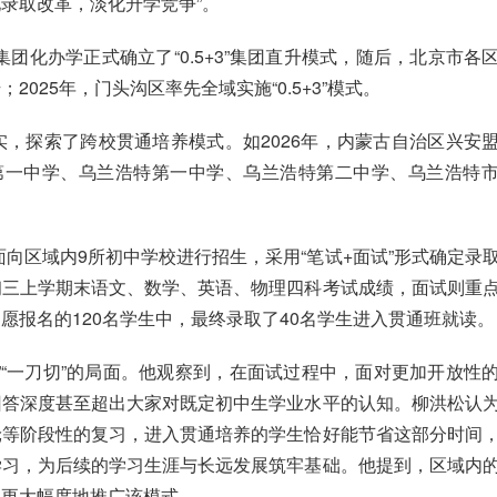
录取改革，淡化升学竞争”。
集团化办学正式确立了“0.5+3”集团直升模式，随后，北京市各
025年，门头沟区率先全域实施“0.5+3”模式。
，探索了跨校贯通培养模式。如2026年，内蒙古自治区兴安
第一中学、乌兰浩特第一中学、乌兰浩特第二中学、乌兰浩特
面向区域内9所初中学校进行招生，采用“笔试+面试”形式确定录
初三上学期末语文、数学、英语、物理四科考试成绩，面试则重
愿报名的120名学生中，最终录取了40名学生进入贯通班就读。
”“一刀切”的局面。他观察到，在面试过程中，面对更加开放性
回答深度甚至超出大家对既定初中生学业水平的认知。柳洪松认
轮等阶段性的复习，进入贯通培养的学生恰好能节省这部分时间
学习，为后续的学习生涯与长远发展筑牢基础。他提到，区域内
划更大幅度地推广该模式。