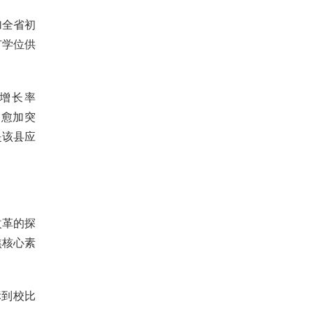
加全省初
有学位供
然增长率
题愈加突
是该县应
改革的探
焦核心素
标到校比