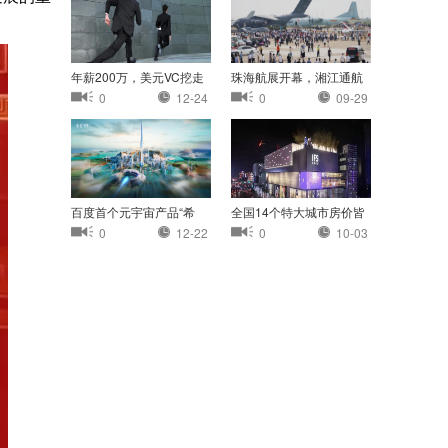
年薪200万，美元VC挖走
珠海航展开幕，湘江通航
我的员工
小镇首次亮相珠
0
12-24
0
09-29
百度首个元宇宙产品“希
全国14个特大城市房价皆
壤”正式开放内
过万：杭州最高
0
12-22
0
10-03