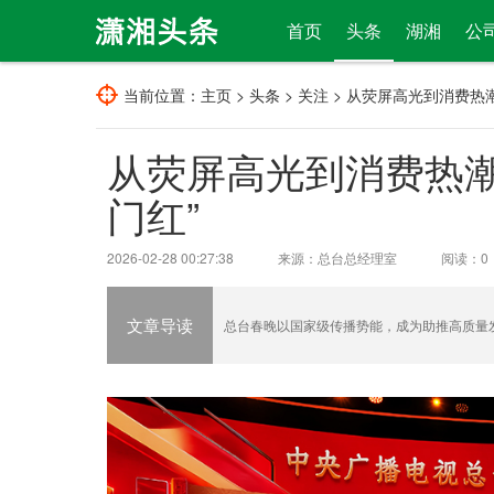
首页
头条
湖湘
公
当前位置：
主页
>
头条
>
关注
> 从荧屏高光到消费热
从荧屏高光到消费热潮
门红”
2026-02-28 00:27:38
来源：总台总经理室
阅读：
0
文章导读
总台春晚以国家级传播势能，成为助推高质量发展