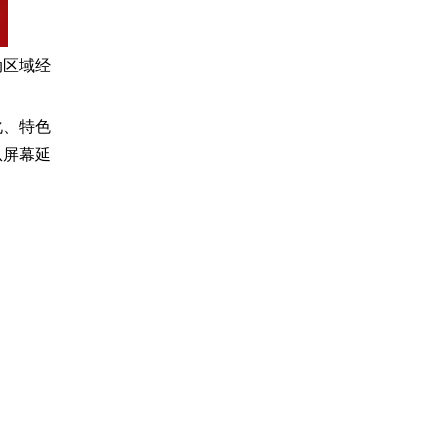
动区域经
化、特色
从屏幕延