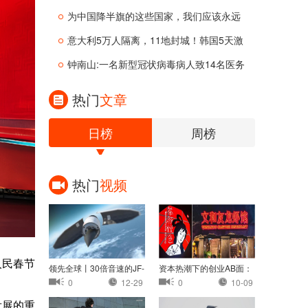
为中国降半旗的这些国家，我们应该永远
意大利5万人隔离，11地封城！韩国5天激
增
钟南山:一名新型冠状病毒病人致14名医务
热门
文章
日榜
周榜
热门
视频
人民春节
领先全球丨30倍音速的JF-
资本热潮下的创业AB面：
22：中国高超音速
茶颜悦色认怂，
0
12-29
0
10-09
发展的重