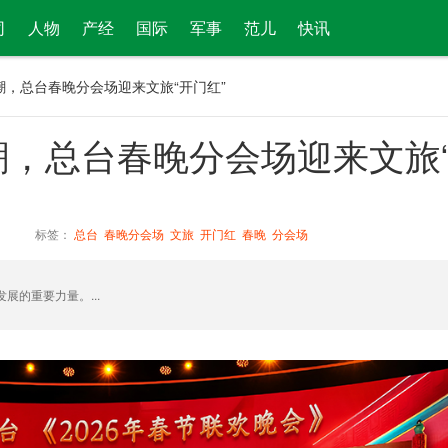
司
人物
产经
国际
军事
范儿
快讯
潮，总台春晚分会场迎来文旅“开门红”
，总台春晚分会场迎来文旅
标签：
总台
春晚分会场
文旅
开门红
春晚
分会场
的重要力量。...