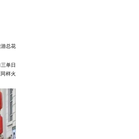
旅游总花
初三单日
区同样火