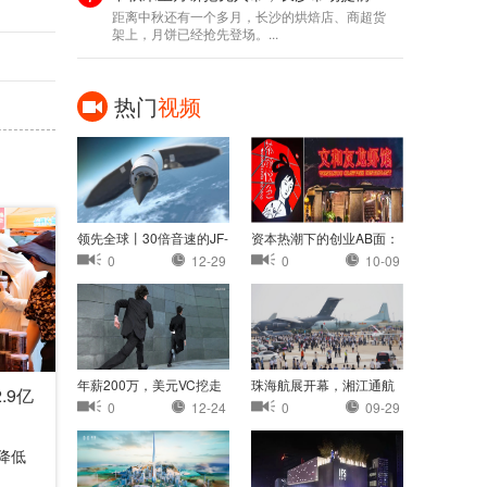
距离中秋还有一个多月，长沙的烘焙店、商超货
架上，月饼已经抢先登场。...
热门
视频
领先全球丨30倍音速的JF-
资本热潮下的创业AB面：
22：中国高超音速
茶颜悦色认怂，
0
12-29
0
10-09
年薪200万，美元VC挖走
珠海航展开幕，湘江通航
.9亿
我的员工
小镇首次亮相珠
0
12-24
0
09-29
降低