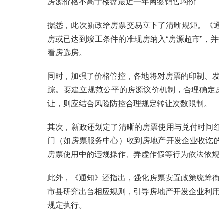
房源价格不高于楼盘最近一年网签销售均价
据悉，此次新政给房票交易立下了清晰规矩。《通
房或已达到竣工条件的准现房纳入“房源超市”，
看房选房。
同时，加强了价格管控，各地将对房票的印制、
踪。要建立规范公平的房源议价机制，合理确定
让，则应结合风险防控合理规定转让次数限制。
其次，新政还划定了清晰的房票使用与兑付时间
门（如房票服务中心）收到房地产开发企业收讫
房票使用中的违规操作、弄虚作假等行为依法依
此外，《通知》还指出，强化房票安置政策统筹
市县研究出台相应规则，引导房地产开发企业利
规定执行。