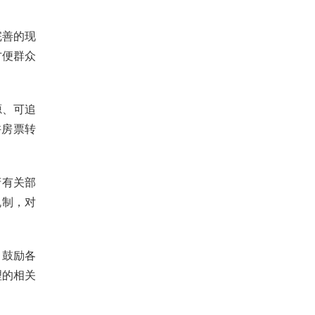
完善的现
方便群众
源、可追
许房票转
府有关部
机制，对
。鼓励各
理的相关