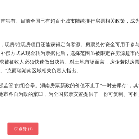
源
湖南独有。目前全国已有超百个城市陆续推行房票相关政策，成
度，现房/准现房项目还能获得定向客源。房票兑付资金可用于参
，补偿方式从现金转为票据化后，选择范围虽被限定在房源超市
要求被征收人必须快速做出决策。对土地市场而言，房企若以房
。”克而瑞湖南区域相关负责人指出。
强监管”的组合拳。湖南房票新政的价值不止于“一时去库存”，其
各地市各自为政的窠臼，为全国房票安置提供了一份可复制、可推
♡
点赞 (1)