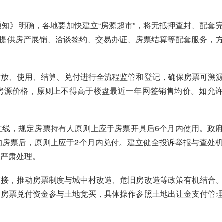
知》明确，各地要加快建立“房源超市”，将无抵押查封、配套
并提供房产展销、洽谈签约、交易办证、房票结算等配套服务，
发放、使用、结算、兑付进行全流程监管和登记，确保房票可溯
房源价格，原则上不得高于楼盘最近一年网签销售均价。如允
红线，规定房票持有人原则上应于房票开具后6个月内使用。政
的房票后，原则上应于2个月内兑付。建立健全投诉举报与查处
规严肃处理。
衔接，推动房票制度与城中村改造、危旧房改造等政策有机结合
用房票兑付资金参与土地竞买，具体操作参照土地出让金支付管