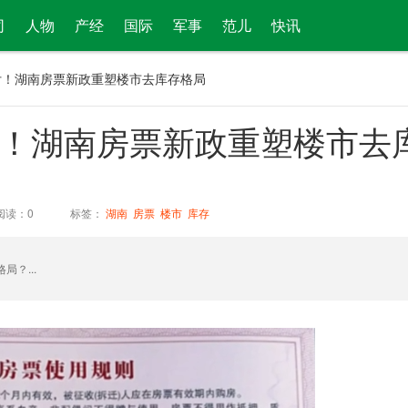
司
人物
产经
国际
军事
范儿
快讯
兑付！湖南房票新政重塑楼市去库存格局
付！湖南房票新政重塑楼市去
阅读：
0
标签：
湖南
房票
楼市
库存
？...