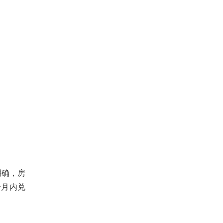
明确，房
个月内兑
？