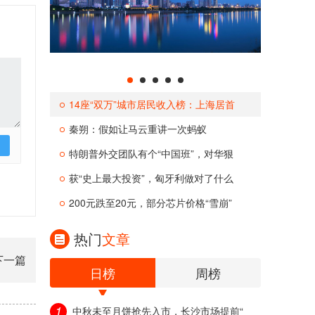
14座“双万”城市居民收入榜：上海居首
秦朔：假如让马云重讲一次蚂蚁
特朗普外交团队有个“中国班”，对华狠
获“史上最大投资”，匈牙利做对了什么
200元跌至20元，部分芯片价格“雪崩”
热门
文章
下一篇
日榜
周榜
1
中秋未至月饼抢先入市，长沙市场提前“