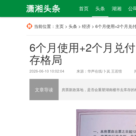
首页
头条
湖湘
公
当前位置：
主页
>
头条
>
经济
> 6个月使用+2个月
6个月使用+2个月兑
存格局
2026-06-10 10:02:04
来源：华声在线/卜岚 王若惜
文章导读
房票新政落地，是否会重塑湖南楼市去库存的格局