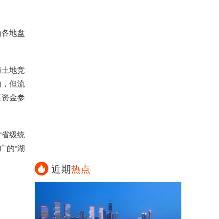
为各地盘
与土地竞
内，但流
票资金参
“省级统
广的“湖
近期
热点