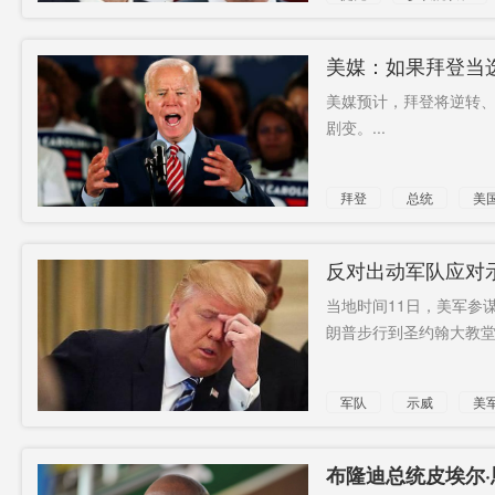
外交部长
反对
美媒：如果拜登当
美媒预计，拜登将逆转
剧变。...
拜登
总统
美
反对出动军队应对
当地时间11日，美军参
朗普步行到圣约翰大教堂道
军队
示威
美
布隆迪总统皮埃尔