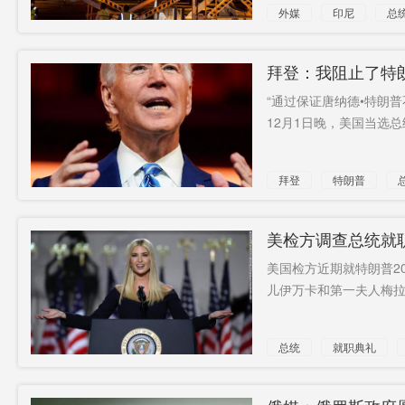
外媒
印尼
总
新冠疫苗
拜登：我阻止了特
“通过保证唐纳德•特朗
12月1日晚，美国当选总
拜登
特朗普
美检方调查总统就
美国检方近期就特朗普2
儿伊万卡和第一夫人梅拉尼
总统
就职典礼
被传唤