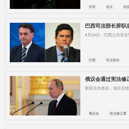
拜登
首次
回
候选人
巴西司法部长辞职
震动
4月24日，巴西公共安全
巴西
司法部长
俄议会通过宪法修
现可能
新宪法生效后，现任总统
俄议会
宪法修正案