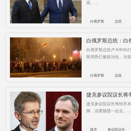
观。...
白俄罗斯
总统
会晤
白俄罗斯总统：白
白俄罗斯总统卢卡申科2
斯局势已被政治化，当前
白俄罗斯
总统
捷克参议院议长将
捷克参议院议长维特齐
脚，说要随团一起去。...
捷克
参议院议长