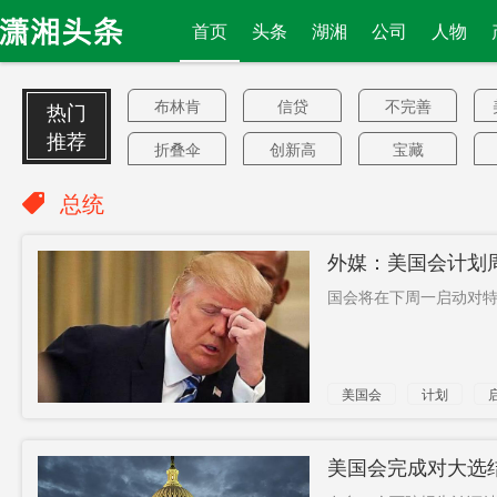
首页
头条
湖湘
公司
人物
布林肯
信贷
不完善
热门
推荐
折叠伞
创新高
宝藏
超
诗人
限购限贷
总统
调任
一线城市
异地处理
外媒：美国会计划
违章
行驶
廖炎秋
戛纳电影
律
国会将在下周一启动对特朗
节
好处
驻港澳总
13人确诊
领馆
吊带裙
战争赔偿
洗手液
美国会
计划
金
“远离”
债券
伦理
总统
凭一技之
自由贸易
中印防长
美国会完成对大选
长
规则
6类考生
红星
巨亏300