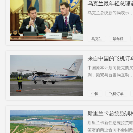
乌克兰最年轻总理
乌克兰总统新闻局表示，
乌克兰
最年轻
拒绝
来自中国的飞机订
中国原本计划向捷克购买
则，频繁与台当局互动，
中国
飞机订单
总统
斯里兰卡总统强调
斯里兰卡新任总统拉贾
签署的商业合同不会因政府