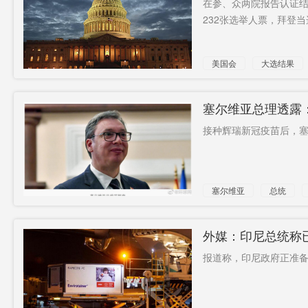
在参、众两院报告认证结
亿？
232张选举人票，拜登当
增长明显
网综
世界银行
火车站
代价
吴向东
美国会
大选结果
MCN
临港
王宗尧
越打越强
对中国市
八车道
塞尔维亚总理透露
场
接种辉瑞新冠疫苗后，塞
当地警察
无罪释放
局
塞尔维亚
总统
外媒：印尼总统称
报道称，印尼政府正准备进