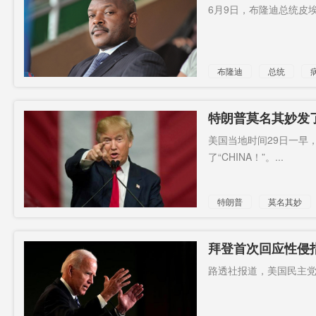
6月9日，布隆迪总统皮埃
布隆迪
总统
特朗普莫名其妙发了
不清
美国当地时间29日一早
了“CHINA！”。...
特朗普
莫名其妙
神志不清
拜登首次回应性侵
路透社报道，美国民主党