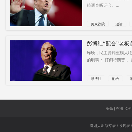
统调查听证会。...
美众议院
邀请
调查
听证会
彭博社“配合”老
昨晚，民主党籍重磅人物
的明确： 打倒特朗普 。
彭博社
配合
特朗
普黑料
头条 | 湖湘 | 公司 
潇湘头条-观察者！发现者