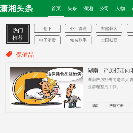
首页
头条
湖湘
公司
人物
创下
外汇管理
客船载客
热门
局
率
推荐
电子消费
知名歌手
全国妇联
券
高尔夫球
名优特色
获2.9亿美
保健品
场
元
居民收入
纪委
明确
湖南：严厉打击向
来源国
用水权
弃用美元
湖南严厉打击向老年人虚
防疫指南
LPR报
最高奖4万
业清理整治工作。...
说了句
湘江源
政客
湖南
严厉打击
5174元
覆辙
舒行钢
索塔
钱袋子
能走多远
出生率
甘霖
72个县