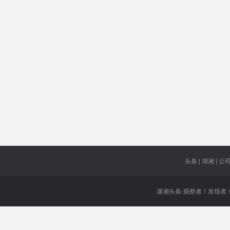
洞庭香米
理发
台北圈
宅基地
西部广告
新武器
节
单身
卫生专家
生态论坛
基建投资
日本防卫
百强县
美国官员
或达
头条 | 湖湘 | 公司 
潇湘头条-观察者！发现者