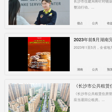
长沙市住建局将针对物
整治行动。...
不假思索
306万贫困
无条件
人口
周年
新能源机
特技
侵占
公共
收
动车
秩序
所有县市
世界500强
争议岛屿
区
操守
幸存
加固
2023年前5月湖南
2023年1至5月，全省地
挑战
亿吨
湖南
公共
预
《长沙市公共租赁
《长沙市公共租赁住房
应当退回公租房。...