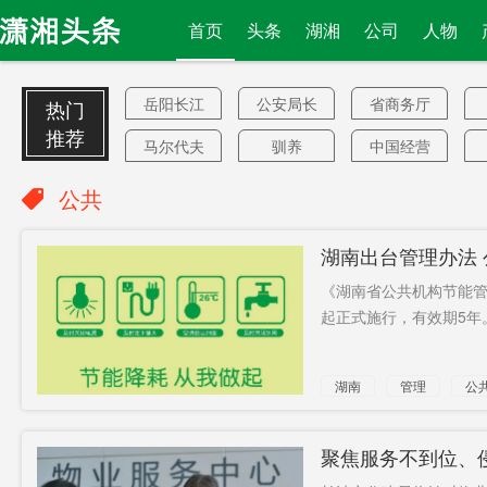
首页
头条
湖湘
公司
人物
岳阳长江
公安局长
省商务厅
热门
推荐
马尔代夫
驯养
中国经营
报
会场
退费
曾考虑
公共
促进法
瑞幸咖啡
畜禽肉类
湖南出台管理办法
组织部
326家企业
怎么
《湖南省公共机构节能管
搅拌车
重启核试
人老实
起正式施行，有效期5年。.
验
安乐死
纳税
庆典
湖南
管理
公
李国庆
4000元
最新肿瘤
评价
登记
铁路桥
搭讪
生态论坛
聚焦服务不到位、
场秩序
血液
但实质
清零