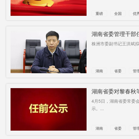
重磅
全国
优
公示
湖南省委管理干部
人
株洲市委副书记王洪斌拟
湖南
省委
管
拟任
市长
湖南省委对黎春秋
4月5日，湖南省委常委
示。...
湖南
省委
管