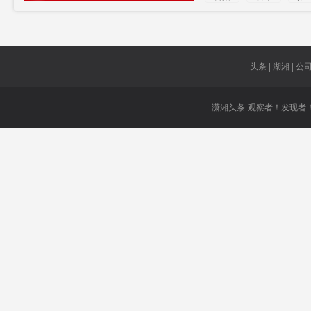
公告
头条 | 湖湘 | 公司 
潇湘头条-观察者！发现者