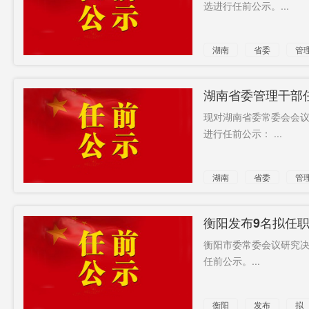
选进行任前公示。...
湖南
省委
管
湖南省委管理干部
现对湖南省委常委会会议
进行任前公示： ...
湖南
省委
管
衡阳发布9名拟任
衡阳市委常委会议研究决
任前公示。...
衡阳
发布
拟