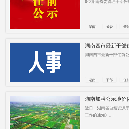
9位湖南省委管理干部任前
显疗效
失落
餐馆
限售
乙肝
倪光南院
湖南
省委
管
士
反补贴
会展业
冰
石门县
石澧
不二
湖南四市最新干部
湖南四市最新干部任前公示
战区
硬质合金
集团
湖南
干部
任
湖南加强公示地价
近日，湖南省自然资源
工作的通知》。...