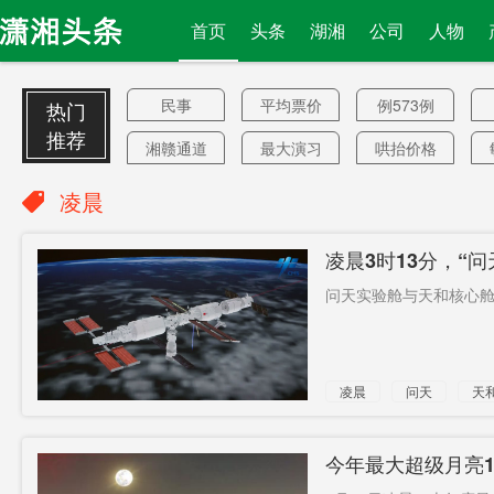
首页
头条
湖湘
公司
人物
民事
平均票价
例573例
热门
推荐
湘赣通道
最大演习
哄抬价格
内部照片
宁湘
圣湘生物
凌晨
禁令
潭衡西高
绿色食品
凌晨3时13分，“
速
代建
2790个
防范输入
问天实验舱与天和核心舱
性
打针
立讯精密
趋稳
康复
春节假期
英国外相
凌晨
问天
天
3月份
保险金
桃花源机
场
先不干了
珍宝
网络打赏
今年最大超级月亮1
杀手
流沙河
挪威首相