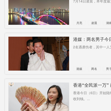
7月14日凌晨，本年度最
效忠声明
平伍高速
1日起
确诊病例
美国政治
印军
月亮
凌晨
湖
1016例
9名干部
外卖
高以翔
派发
重审可能
本土品牌
港媒：两名男子今
2名遇袭伤者，其中一人
鼓励离职
邓谦
港媒
两名
男
内地富豪
香港“全民派一万”
香港今日（6日）开始陆
收到钱。...