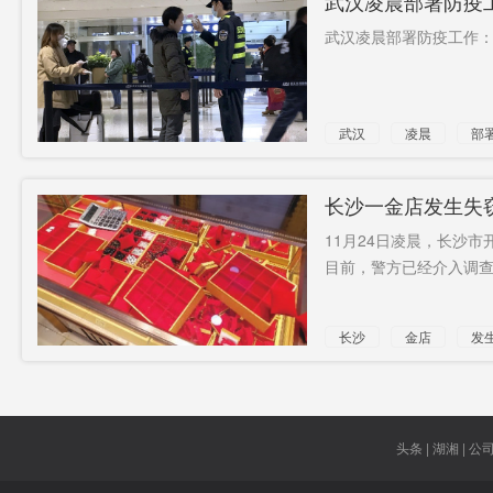
武汉凌晨部署防疫
武汉凌晨部署防疫工作：
武汉
凌晨
部
战时
状态
长沙一金店发生失
11月24日凌晨，长沙
目前，警方已经介入调查。
长沙
金店
发
重视
头条 | 湖湘 | 公司 