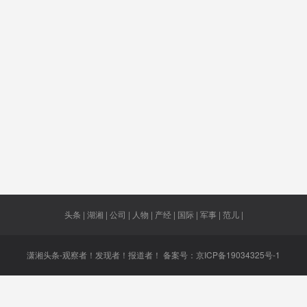
发表
中国债市
飞行服务
骆惠宁
每平方
队
里
生子女
居留许可
北部用电
面目
土地财
黑总统
重讲
著名公式
副院长
中英
防法案
三年内
无所不用
更多中企
皇太子
其极
头条 | 湖湘 | 公司 | 人物 | 产经 | 国际 | 军事 | 范儿 |
潇湘头条-观察者！发现者！报道者！ 备案号：
京ICP备19034325号-1