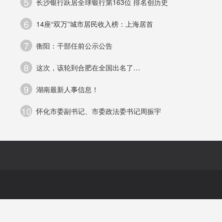
5
长沙银行跃居全球银行第163位 排名创历史
公
6
14座“双万”城市居民收入榜：上海居首
政
7
衡阳：干部任前公示公告
8
这次，该轮到合肥在全国出名了…
9
湖南最新人事信息！
10
怀化市委副书记、市委政法委书记周振宇