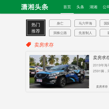
首页
头条
湖湘
公
身亡
马六甲海
国
热门
峡
推荐
洞株公路
先发制人
主线
能否
不看好
卖房求存
法子英
资金缺口
酱
卖房求
萍乡
球队
城
2019年
房车
商标
餐
2591辆，
内阁成员
身份证
5
卖房求存
缩水一半
如期
忠心耿耿
大四
9
老坛酸菜
农村考生
山