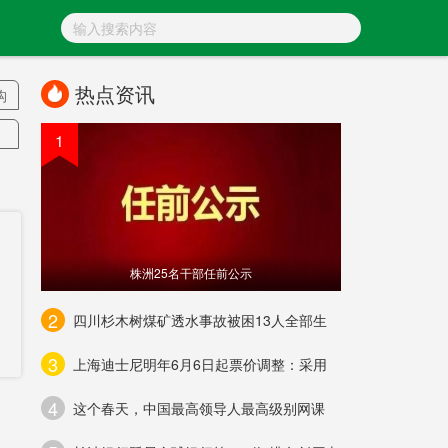
热点资讯
构
1
朗
旅
株洲25名干部任前公示
挂
2
四川杉木树煤矿透水事故被困13人全部生
3
上海迪士尼明年6月6日起票价调整：采用
4
这个春天，中国最高领导人最高级别网课
事