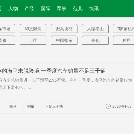
司
人物
产经
国际
军事
范儿
快讯
际市场
印度限制
派兵协防
人猿泰山
罚5家机
装修
土匪
中国扣留
夜色
独居
阿多
实行
全面落后
财物
认定特
普
板鸭
冷轧硅钢
女作家
建议放开
出入境
存的海马未脱险境 一季度汽车销量不足三千辆
三孩
游
中村
老年人
猕猴桃
湖南数字
攸县
海马汽车总销量进一步下滑至2.95万辆。今年一季度，海马汽车的销量仅为
经济
饮店
补贴计划
罪成最高
数论
价格倒
同比下滑40%。...
0余名记
稳中有降
美国演员
银保监局
林业
海马
销量
不足三千辆
2020-04-09
者
人才
公关部门
中国出口
卡森
价值榜
增速
人遇难
“老赖”
债券
视觉中国
场次
南市
分类
陆川
理解
执行董