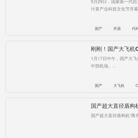
5月29日，国家新一代
规模
计算产业科技文化节开幕。
骗钱
现多例确
恒河
诊
首演
或致2万人
尸满为患
国产
开源
代
程序员
农资
本田
新冠派对
全球航空
物理学
明天集团
刚刚！国产大飞机C
业
1月17日中午，国产大飞
单次发射
押金
中部机场。...
国产
大飞机
C
国产超大直径盾构机
国产超大直径盾构机“甬舟