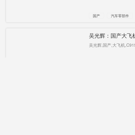
国产
汽车零部件
吴光辉：国产大飞机
吴光辉,国产,大飞机,C919
吴光辉
国产
订单
国产行业剧，何时
“失真”的硬伤，几乎成了
国产
行业剧
电视剧