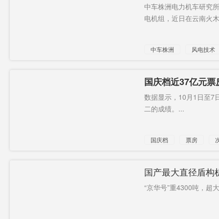
网
中车株洲电力机车研究所有
电机组，近日在云南火木梁
中车株洲
风电技术
风机并网
国庆档近37亿元
99.7%
数据显示，10月1日至7
二的成绩。...
国庆档
票房
国产最大直径盾构
“京华号”重4300吨，超