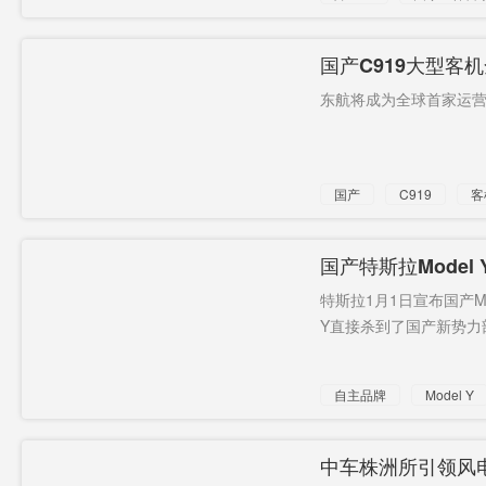
国产C919大型客
东航将成为全球首家运营C
国产
C919
客
交付
首架
国产特斯拉Mode
特斯拉1月1日宣布国产Mo
Y直接杀到了国产新势力部
自主品牌
Model Y
中车株洲所引领风电