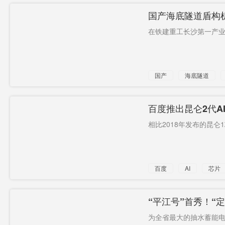
国产海底隧道盾构
在铁建重工长沙第一产业
国产
海底隧道
百度推出昆仑2代A
相比2018年发布的昆仑1
百度
AI
芯片
适配
“平江号”首秀！“
为全省最大的抽水蓄能电站