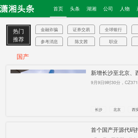
首页
头条
湖湘
公司
人物
金融诈骗
证券交易
全球银行
热门
所
推荐
参考消息
陈文茜
职业
农民抗议
睡眠自由
盖茨基金
国产
会
鲁哈尼
对华
王雄文
新增长沙至北京、西
3.8%
免费读
地震
9月9日9时30分，CZ3
Pre-IPO融
签注申请
降低疫情
资
新风险
导致
优先人群
长沙
北京
西
中南大学
韧性
谈话
大飞机
C919
俄外交
利息达
一周时尚
首个国产开源代码托
813.23万
歼—7
培养培训
中俄