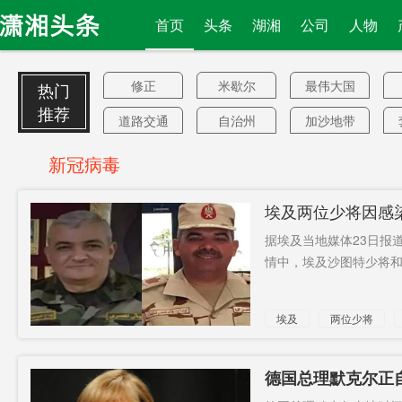
首页
头条
湖湘
公司
人物
修正
米歇尔
最伟大国
热门
家
推荐
道路交通
自治州
加沙地带
事故
百姓
“南北战争”
敌意
新冠病毒
不可避免
实现增长
适龄男性
埃及两位少将因感
台防务部
倾尽所有
“二选一”
据埃及当地媒体23日报
门
钱财
仍严峻
进化
加油湖北
情中，埃及沙图特少将和达
跨域
中考
最大综合
埃及
两位少将
型
猎豹
结束3连降
穆萨维
郭树清
TikTok禁
又扯上中
德国总理默克尔正
令
国
触
鼓励民众
明年三月
上班族