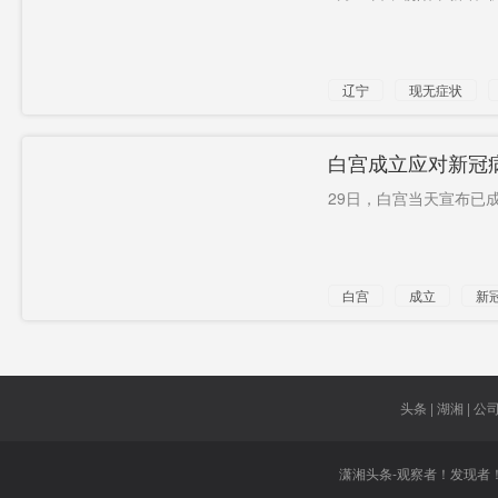
辽宁
现无症状
白宫成立应对新冠
29日，白宫当天宣布已
白宫
成立
新
牵头
头条 | 湖湘 | 公司 
潇湘头条-观察者！发现者