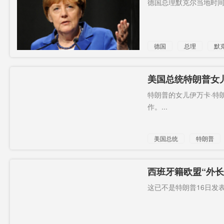
德国总理默克尔当地时间2
超10亿元
上海楼市
好乐买
半马赛
船舰
烘焙
德国
总理
默
南太
辣椒树
深表关切
税则
公顷
总部
美国总统特朗普女
特朗普的女儿伊万卡·特
不要去玩
“中国间谍”
作。...
美国总统
特朗普
阴性
西班牙籍欧盟“外长
这已不是特朗普16日发表