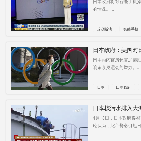
日本政府将对智能手机操
的情况。...
撤离公民
缓行路段
澳洲
父姓
服务区
京深快线
反垄断法
智能手机
最高纪录4
瓦加瓦加
拒签署
倍
“小男孩”
借款
2900万美
日本政府：美国对
元
日本内阁官房长官加藤胜
特别检察
脱离接触
响东京奥运会的举办。...
官
日本
日本政府
日本核污水排入大
4月13日，日本政府将
论认为，此举势必引起日