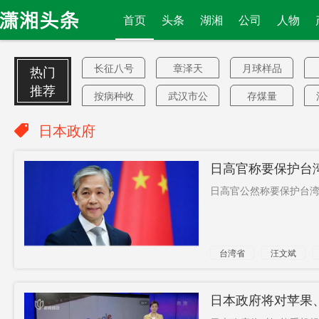
首页
头条
湖湘
公司
人物
长征八号
章泽天
月球样品
热门
推荐
按病种收
武汉市公
存煤量
付费
安局
年收入
三叶草
巨亏300
日本政府
亿？
终审法院
商住用地
年会
日高官称要保护台
善意
香港特区
亏百亿
日高官公然称要保护台湾
政府
聊天记录
黑产
傅高义
创新机制
1.6欧元
军人荣誉
台湾省
汪文斌
政府工作
的话
回报
报告
死刑
林子祥
单次T+0交
日本政府将对苹果
易
查
中国扩散
国内首个
教辅材料