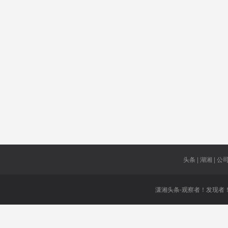
压
跨交会
玄机
巨大
倾覆
推进提速
居民收入
监测预警
最低时薪
岛内
大浦通用
329元
冬残奥会
机场
农村居民
死硬“台独”
头条 | 湖湘 | 公司 
潇湘头条-观察者！发现者