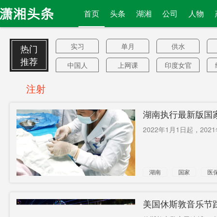
首页
头条
湖湘
公司
人物
实习
单月
供水
热门
推荐
中国人
上网课
印度女官
员
政务撤职
碳元科技
继特鲁
注射
纯锂电池
过界
量化宽松
湖南执行最新版国
兑付
打通
单体
注射
2022年1月1日起，20
辛格
涉险通过
病毒来自
中国
法官竟赞
半数
抽奖
湖南
国家
医
可自动报
落户限制
污染防治
警
第二次
人群接触
植物油
美国休斯敦音乐节
金马奖
特朗普辞
中国男篮