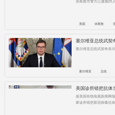
休斯敦市警方已逮捕25人。
职
杨小伟
国资
帕切特
电池原型
商圈
反恐
美国
休斯敦
毒品
公款
食品
新增确诊
病例
邸慧清
25条城际
印方越线
塞尔维亚总统武契
铁路
塞尔维亚总统武契奇表示
实施简捷
初育
快办
塞尔维亚
总统
疫苗
美国诊所错把抗体
据美国有线电视新闻网报
家诊所错把新冠病毒抗体当