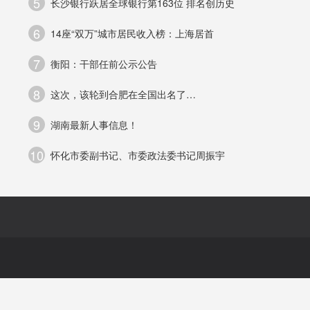
5
长沙银行跃居全球银行第163位 排名创历史
术
6
14座“双万”城市居民收入榜：上海居首
7
衡阳：干部任前公示公告
8
这次，该轮到合肥在全国出名了…
驾
9
湖南最新人事信息！
10
怀化市委副书记、市委政法委书记周振宇