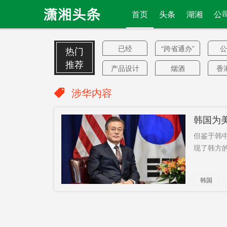
首页
头条
湖湘
公
已经
“跨省通办”
公
热门
推荐
产品设计
烟酒
香
工程审批
开发投资
继
涉华内容
不捕
墨西哥
重
韩国为
SOHO
二价
山
但鉴于韩
散播虚假
2023年起
拒
现了韩方的
信息
椒花
竟是
拟
韩国
自带
10年内
驻英大使
禁制令
应付
美国各地
任