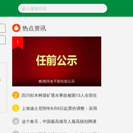
热点资讯
1
金
体
株洲25名干部任前公示
2
四川杉木树煤矿透水事故被困13人全部生
域
3
上海迪士尼明年6月6日起票价调整：采用
凶
4
度
这个春天，中国最高领导人最高级别网课