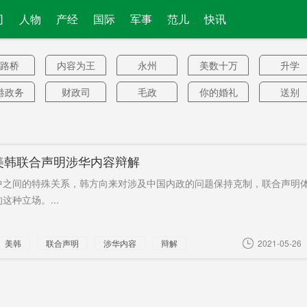
司
人物
产经
国际
军事
范儿
快讯
路桥
内容为王
永州
美数十万
升学
人
港政务
财政司
毛政
你的婚礼
送别
司
续保持
明确表态
溢价
新冠已流
民主基
行
会
大产业
本级
拉来
跨国企业
核电站
美韩联合声明涉华内容辩解
寨应用
险境
物理
良药
埋雷
中之间的特殊关系，韩方向来对涉及中国内政的问题保持克制，联合声明
绝餐饮
不算犯罪
转账短信
朱洪武
PE
这种立场。...
浪费
了！
建45块
日元
樟树港
8月
高发水
美韩
联合声明
涉华内容
辩解
2021-05-26
电梯
预约就诊
报废机动
被开除
美方帮
车
春假
呵斥大法
带病出口
最高每户
地面温
官
前公示
办证
光储超充
治疗无效
联络线