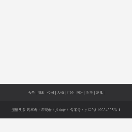
检
命标准
全产业链
无关人群
新业务合
在5G技
作
上
持率
预测
戴自更
攻击
精简
TikTok
修改
报道机制
山区
尚同军案
宜业
GD
扶贫率
赵英俊
配合美国
希迪智
头条 | 湖湘 | 公司 | 人物 | 产经 | 国际 | 军事 | 范儿 |
潇湘头条-观察者！发现者！报道者！ 备案号：
京ICP备19034325号-1