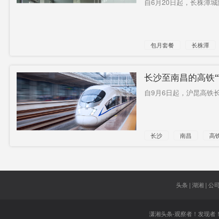
自6月20日起，长株潭城
补贴1000
瓶颈
架构
元
中国羽毛
坑盟友
北京商报
包月套餐
长株潭
球队
要过苦日
敦煌网
悲剧
子
年龄
电气安装
国际法院
长沙至南昌的高铁
出定期票和
自9月6日起，沪昆高铁长
私营
走失
长沙
南昌
高
计次票
头条 | 湖湘 | 公司 
潇湘头条-观察者！发现者