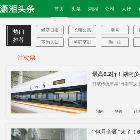
首页
头条
湖湘
公司
人物
经济日报
长租公寓
零号
热门
平台
推荐
不为人知
将延至浏
陶一山
阳
中国4家
度冬
服务中心
计次票
(站)
20倍
居民医保
太阳马戏
最高6.2折！湖南
团
中老年人
苏格兰
阿拉巴
打破传统车票“日期车次固
对敌基地
不许智库
巴赫
午餐
滴滴美股
假种苗
湖南
铁路
计
认真考虑
末日武器
三一重工
过
纯收入
关于
长五
“包月套餐”来了！
保尔森
傅聪
肇事