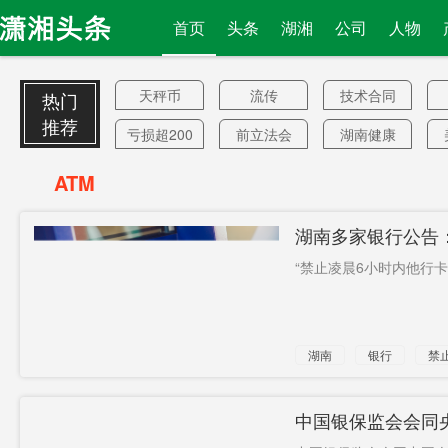
首页
头条
湖湘
公司
人物
天秤币
流传
技术合同
热门
推荐
亏损超200
前立法会
湖南健康
亿
议员
险
巴以关系
五眼联盟
小众
ATM
年轻
身份曝光
暴力黑金
湖南多家银行公告
中国产品
渝长厦
外储规模
“禁止凌晨6小时内他行卡取
培训场馆
于正
和平
要求FCC
马克龙巴
国务院国
湖南
银行
禁
撤销
黎
资委
李健熙
以为是感
县城岗位
冒
火爆
甘肃省
纽约抗议
三季报
中国银保监会会同
者
火电厂
国防部长
伊斯兰