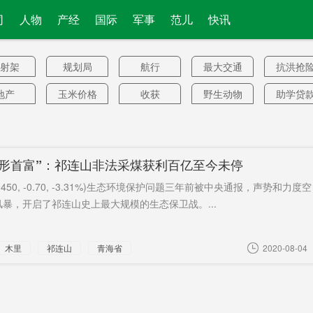
司
人物
产经
国际
军事
范儿
快讯
射架
规划局
航行
最大交通
抗洪抢
救灾
地产
玉米价格
收获
野生动物
助学贷
气表
返校时间
未来两年
名额
督查
岗率
天然气出
枪已上膛
美国巡洋
美参议
隐形首富”：祁连山非法采煤获利百亿至今未停
口
舰
直通
惩暴
时光
七成财力
国务院
.450, -0.70, -3.31%)生态环境保护问题三年前被中央通报，声势和力度空
澳办
区长
储能
流感检测
“大动脉”
敏感单
暴，开启了祁连山史上最大规模的生态保卫战。...
系统
罪推证
癫痫
安倍供
高价房源
大量
木里
祁连山
青海省
2020-08-04
出游
美国农民
总面积
17人死亡
稻田虾
亿特别
慰安妇
19名加拿
啤酒
供不应
国债
大
展良好
东沙岛
安全审查
流通
5天