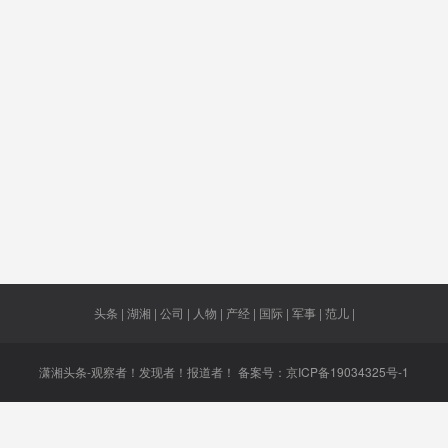
树青
文旅资源
50次
去年11月
25种药
均财政
新冠病亡
有权屠杀
台名嘴
长沙之
人数
1725
抗药性
中央指导
建设加速
监测预
美元
组
酒类
自由贸易
卧室
莲雾
​杨水塘
规则
头条 | 湖湘 | 公司 | 人物 | 产经 | 国际 | 军事 | 范儿 |
潇湘头条-观察者！发现者！报道者！ 备案号：
京ICP备19034325号-1