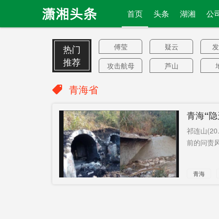
首页
头条
湖湘
公
傅莹
疑云
发
热门
推荐
攻击航母
芦山
旧梦
老员工
燃
青海省
把关不严
迎接
到
青海“
菲斯罗克
高中
祁连山(20
武力
联手抵制
副
前的问责风
金像奖
愿望
有
青海
招工难
潜规则
佳
管轶
中国妇女
万
美国员工
有偿发表
进