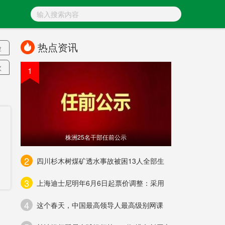
热点资讯
险
款
1
院
港
株洲25名干部任前公示
位
2
四川杉木树煤矿透水事故被困13人全部生
3
上海迪士尼明年6月6日起票价调整：采用
4
求
这个春天，中国最高领导人最高级别网课