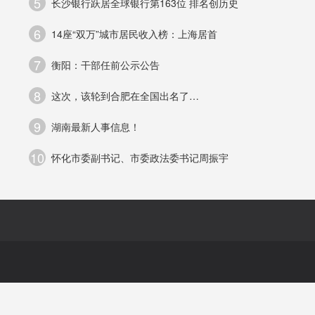
5
长沙银行跃居全球银行第163位 排名创历史
品
6
14座“双万”城市居民收入榜：上海居首
星
7
衡阳：干部任前公示公告
警
8
这次，该轮到合肥在全国出名了…
9
湖南最新人事信息！
10
怀化市委副书记、市委政法委书记周振宇