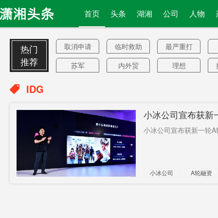
首页
头条
湖湘
公司
人物
取消申请
临时救助
最严重打
热门
办法
击
推荐
苏军
内外贸
理想
范围
乙级
刷短视频
IDG
争端
管虎
17亿
小冰公司宣布获新一
发烧旅客
天猫双11
137例
小冰公司宣布获新一轮A轮
墨打印机
企业协会
5月份
香港被烧
智能制造
清除
小冰公司
A轮融资
李伯
与中国关
罗晋
遗愿
系
塑料袋
卫生厕所
回收
机上
四新堤
先不干了