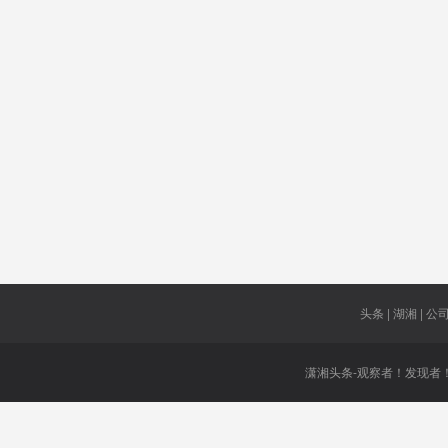
合法
组组通
李宁
他
被判刑
公路口岸
张贺文
52.55亿元
农田灌溉
非洲大陆
张吉怀高
公开信
铁
土矿
掌声
头条 | 湖湘 | 公司 
潇湘头条-观察者！发现者