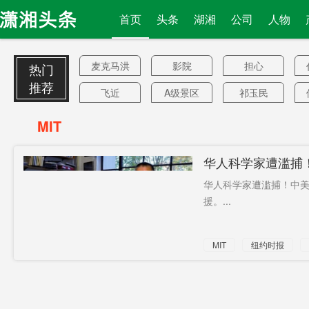
首页
头条
湖湘
公司
人物
麦克马洪
影院
担心
热门
线
推荐
飞近
A级景区
祁玉民
券商
机动车保
可口可乐
MIT
有量
梅朗雄
离校
罗马尼亚
华人科学家遭滥捕
9个最新判
豆腐汤
矿物
华人科学家遭滥捕！中美
断！
美元资金
免费午餐
民众
援。...
前夫
国道
意志歌词
MIT
纽约时报
16亿
客货
歼-11
钟南山团
定向配租
18世纪
队
全球疫情
国家主权
胡怀邦