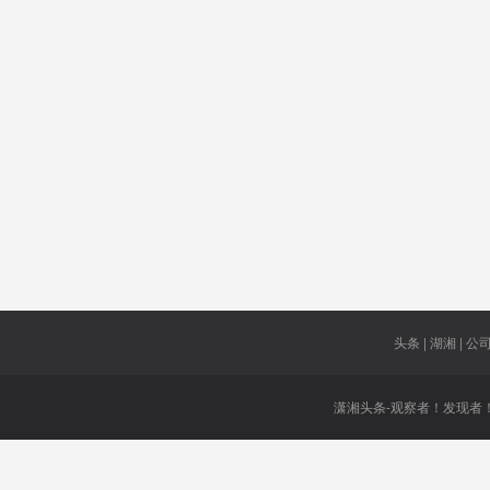
洛杉矶县
突发心脏
生猪复产
病
加工
代理县长
说出了真
相
依法
减让
丑陋
医保缴费
15亿
疯狂作妖
南阳
怎么走
头条 | 湖湘 | 公司 
潇湘头条-观察者！发现者