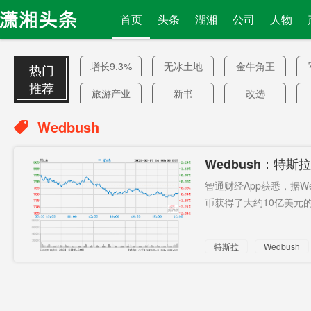
首页
头条
湖湘
公司
人物
增长9.3%
无冰土地
金牛角王
热门
推荐
旅游产业
新书
改选
爆眼女
被抢
涉企犯罪
Wedbush
高层接触
集结兵力
共涉三案
Wedbush：特
旅行警告
远程
世界黄金
智通财经App获悉，据Wedb
协会
“居家令”
击退
国庆游
币获得了大约10亿美元的
投资
局势
少量招生
特斯拉
Wedbush
长白山
贝索斯
消防车通
道
扣12分
20世纪
防疫准则
鱼王
署长
院长