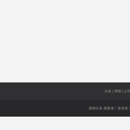
黑鹰
荆襄
证券交易
所
违规宣传
人才评价
政府声誉
新政
热播剧
仰光
猝死
美国发钱
山东省妇
终将
联
丙肝病毒
总统巴沙
尔
头条 | 湖湘 | 公司 
潇湘头条-观察者！发现者