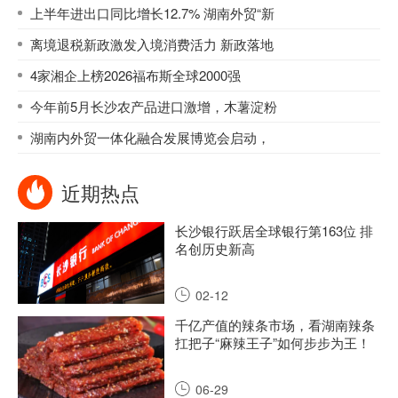
上半年进出口同比增长12.7% 湖南外贸“新
离境退税新政激发入境消费活力 新政落地
4家湘企上榜2026福布斯全球2000强
今年前5月长沙农产品进口激增，木薯淀粉
湖南内外贸一体化融合发展博览会启动，
近期热点
长沙银行跃居全球银行第163位 排
名创历史新高
02-12
千亿产值的辣条市场，看湖南辣条
扛把子“麻辣王子”如何步步为王！
06-29