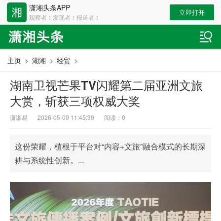
潇湘头条APP
立即打开
观察者！发现者！报道者！
主页
>
湖湘
>
经贸
>
湖南卫视芒果TV闪耀第二届亚洲文旅
大赏，斩获三项权威大奖
潇湘易
2026-05-09 11:45:39
阅读：
0
这份荣耀，植根于平台对“内容+文旅”融合模式的长期深
耕与系统性创新。...