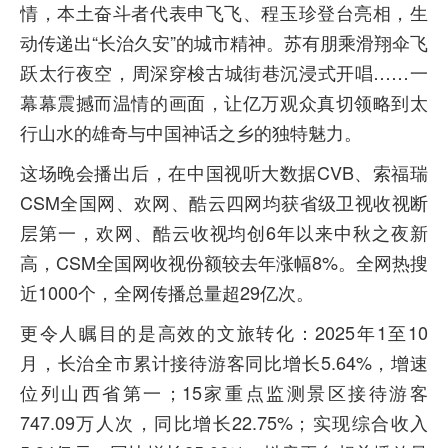
情，本土奋斗者代表申飞飞、程玉珍登台亮相，生
动传递出“长治久安”的城市精神。苏有朋乘滑翔伞飞
跃太行夜空，周深穿梭古城街巷沉浸式开唱……一
幕幕震撼而温情的画面，让亿万观众真切领略到太
行山水的雄奇与中国神话之乡的独特魅力。
这场晚会播出后，在中国视听大数据CVB、索福瑞
CSM全国网、欢网、酷云四网均获省级卫视收视断
层第一，欢网、酷云收视均创6年以来中秋之夜新
高，CSM全国网收视份额较去年涨幅8%。全网热搜
近1000个，全网传播总量超29亿次。
更令人瞩目的是高效的文旅转化：2025年1至10
月，长治全市累计接待游客同比增长5.64%，增速
位列山西省第一；15家重点监测景区接待游客
747.09万人次，同比增长22.75%；实现综合收入