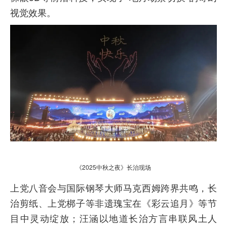
视觉效果。
《2025中秋之夜》长治现场
上党八音会与国际钢琴大师马克西姆跨界共鸣，长
治剪纸、上党梆子等非遗瑰宝在《彩云追月》等节
目中灵动绽放；汪涵以地道长治方言串联风土人