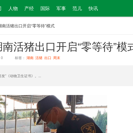
司
人物
产经
国际
军事
范儿
快讯
湖南活猪出口开启“零等待”模式
南活猪出口开启“零等待”模
：
0
标签：
湖南
活猪
出口
周末
发”《动物卫生证书》。...