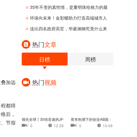
35年不变的真性情，是董明珠给格力的最
环保向未来！金彩螺助力打造高端城市人
连出四名政府高官，华菱湘钢究竟什么来
热门
文章
日榜
周榜
热门
视频
过叠加远
路程都得
合格后，
领先全球丨30倍音速的JF-
资本热潮下的创业AB面：
末、节假
22：中国高超音速
茶颜悦色认怂，
0
12-29
0
10-09