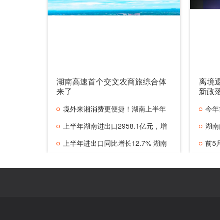
湖南高速首个交文农商旅综合体
离境
来了
新政
境外来湘消费更便捷！湖南上半年
今年
外卡交
上半年湖南进出口2958.1亿元，增
薯淀粉
湖南
长12.7%
上半年进出口同比增长12.7% 湖南
启动，
前5
外贸“新
插电混