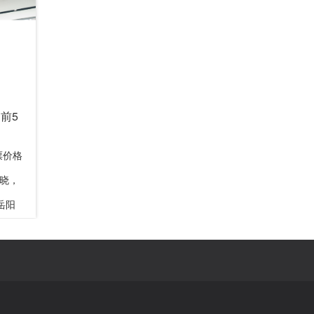
前5
票价格
揭晓，
岳阳