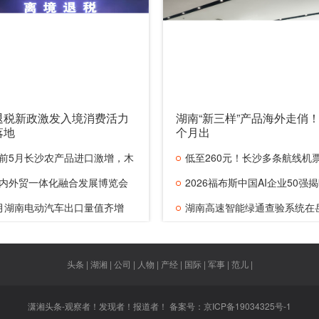
退税新政激发入境消费活力
湖南“新三样”产品海外走俏！
落地
个月出
前5月长沙农产品进口激增，木
低至260元！长沙多条航线机
内外贸一体化融合发展博览会
低于高
2026福布斯中国AI企业50强
月湖南电动汽车出口量值齐增
湖南2家上
湖南高速智能绿通查验系统在
投入使
头条 | 湖湘 | 公司 | 人物 | 产经 | 国际 | 军事 | 范儿 |
潇湘头条-观察者！发现者！报道者！ 备案号：
京ICP备19034325号-1