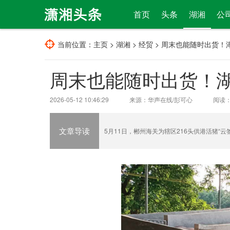
首页
头条
湖湘
公
当前位置：
主页
>
湖湘
>
经贸
> 周末也能随时出货！
周末也能随时出货！湖
2026-05-12 10:46:29
来源：华声在线/彭可心
阅读
文章导读
5月11日，郴州海关为辖区216头供港活猪“云签