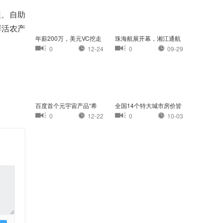
报、自助
鲜活农产
年薪200万，美元VC挖走
珠海航展开幕，湘江通航
我的员工
小镇首次亮相珠
0
12-24
0
09-29
百度首个元宇宙产品“希
全国14个特大城市房价皆
壤”正式开放内
过万：杭州最高
0
12-22
0
10-03